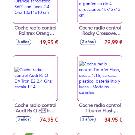
Coche radio control
Coche radio control
Rolltrex Orange
Rocky Crossover
acrobatico 360º
con mando
19,95 €
29,99 €
6 años
2 años
con luces 2.4 Ghz
ergonómico de 4
13x11x10 cm
direcciones
18x12x13 cm
Coche radio control
Coche radio control
Audi Rs Q ETron
Tiburón Flash,
E2 2.4 Ghz escala
escala 1:16, carcasa
74,95 €
34,95 €
3 años
3 años
1:14
plástico, bateria
litio y luces -
Modelos surtidos