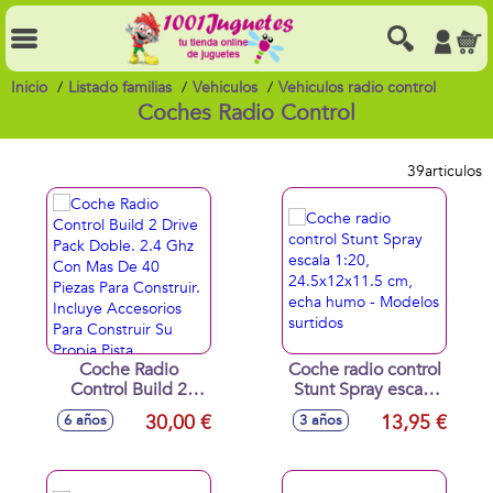
Inicio
Listado familias
Vehiculos
Vehiculos radio control
Coches Radio Control
39
articulos
Coche Radio
Coche radio control
Control Build 2
Stunt Spray escala
Drive Pack Doble.
1:20, 24.5x12x11.5
30,00 €
13,95 €
6 años
3 años
2.4 Ghz Con Mas
cm, echa humo -
De 40 Piezas Para
Modelos surtidos
Construir. Incluye
Accesorios Para