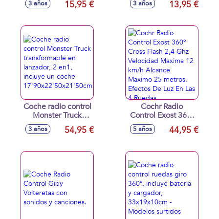
15,95 €
13,95 €
3 años
3 años
25x12x7cm -
20x8x6cm -
Modelos surtidos
Modelos surtidos
Coche radio control
Cochr Radio
Monster Truck
Control Exost 360º
transformable en
Cross Flash 2,4 Ghz
54,95 €
44,95 €
3 años
5 años
lanzador, 2 en1,
Velocidad Maxima
incluye un coche
12 km/h Alcance
17'90x22'50x21'50cm
Maximo 25 metros.
Efectos De Luz En
Las 4 Ruedas.