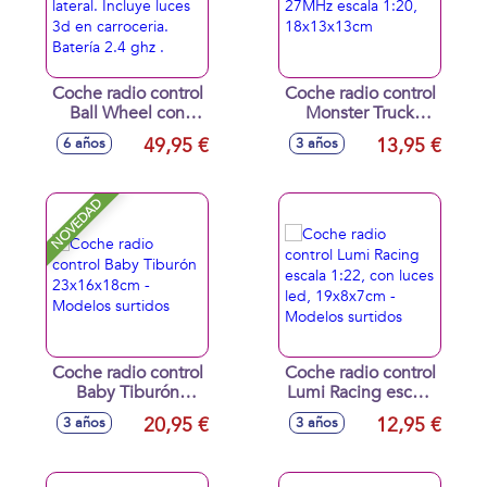
Coche radio control
Coche radio control
Ball Wheel con
Monster Truck
desplazamiento
27MHz escala 1:20,
49,95 €
13,95 €
6 años
3 años
lateral. Incluye
18x13x13cm
luces 3d en
carroceria. Batería
NOVEDAD
2.4 ghz .
Coche radio control
Coche radio control
Baby Tiburón
Lumi Racing escala
23x16x18cm -
1:22, con luces led,
20,95 €
12,95 €
3 años
3 años
Modelos surtidos
19x8x7cm -
Modelos surtidos