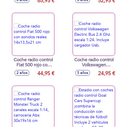
65,95 €
52,95 €
6 años
6 años
con brazos
y sonidos, emisora
artículados y más
2.4Ghz y
de 100 posiciones
multiposición eje
de funcionamiento
trasero 28x16x9 cm
30x20x16 cm
Coche radio control
Coche radio control
Fiat 500 rojo con
Volkswagen
sonidos reales
Electric Bus 2.4 Ghz
44,95 €
24,95 €
2 años
5 años
14x13,5x21 cm
escala 1:24. Incluye
cargador Usb.