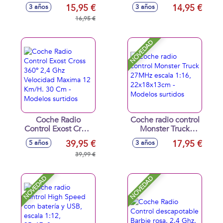
escala 1:43
Mini escala 1:28 -
15,95 €
14,95 €
3 años
3 años
Modelos surtidos
16,95 €
NOVEDAD
Coche Radio
Coche radio control
Control Exost Cross
Monster Truck
360º 2,4 Ghz
27MHz escala 1:16,
39,95 €
17,95 €
5 años
3 años
Velocidad Maxima
22x18x13cm -
12 Km/H. 30 Cm -
39,99 €
Modelos surtidos
Modelos surtidos
NOVEDAD
NOVEDAD