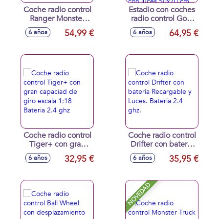
Coche radio control
Estadio con coches
Ranger Monster
radio control Goal
Truck 2 canales
Cars Supercup
54,99 €
64,95 €
6 años
6 años
escala 1:14,
¡combina la
carroceria Abs
conducción con
30x19x16 cm
técnicas de fútbol!
Incluye 2 vehículos
con luces 50x70
cm
Coche radio control
Coche radio control
Tiger+ con gran
Drifter con batería
capaciad de giro
Recargable y
32,95 €
35,95 €
6 años
6 años
escala 1:18 Bateria
Luces. Bateria 2.4
2.4 ghz
ghz.
NOVEDAD