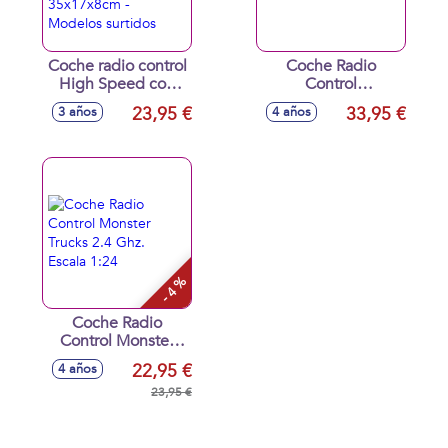
Coche radio control
Coche Radio
High Speed con
Control
batería y USB,
descapotable
23,95 €
33,95 €
3 años
4 años
escala 1:12,
Barbie rosa. 2.4
35x17x8cm -
Ghz.
Modelos surtidos
- 4 %
Coche Radio
Control Monster
Trucks 2.4 Ghz.
22,95 €
4 años
Escala 1:24
23,95 €