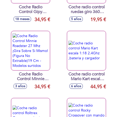
Coche Radio
Coche radio control
Control Gipy
ruedas giro 360º,
Volteretas con
incluye bateria y
34,95 €
19,95 €
18 meses
5 años
sonidos y
cargador,
canciones.
33x19x10cm -
Modelos surtidos
Coche Radio
Coche radio control
Control Minnie
Mario Kart escala
Roadster 27 Mhz
1:18 2.4Ghz
34,95 €
44,95 €
3 años
6 años
¡Gira Sobre Si
,bateria y cargador
Mismo! (Figura No
Extraible)19 Cm -
Modelos surtidos