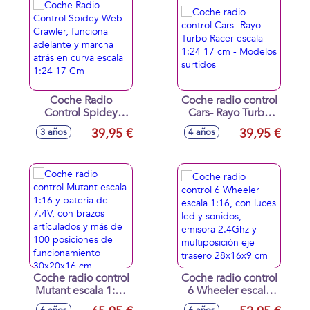
Construir Su Propia
Pista.
Coche Radio
Coche radio control
Control Spidey
Cars- Rayo Turbo
Web Crawler,
Racer escala 1:24
39,95 €
39,95 €
3 años
4 años
funciona adelante y
17 cm - Modelos
marcha atrás en
surtidos
curva escala 1:24
17 Cm
Coche radio control
Coche radio control
Mutant escala 1:16
6 Wheeler escala
y batería de 7.4V,
1:16, con luces led