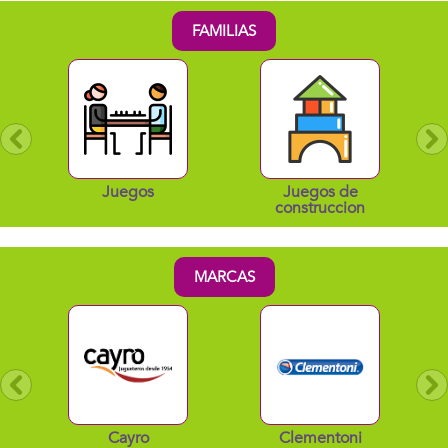
FAMILIAS
os
Juegos de
Juguetes
construccion
electronicos
MARCAS
yro
Clementoni
Famosa