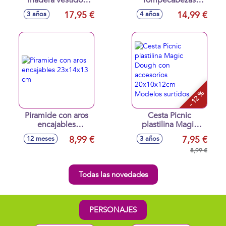
Disney Princesa
mágico set de 6
17,95 €
14,99 €
3 años
4 años
32x28 cm
cubos
- 12 %
Piramide con aros
Cesta Picnic
encajables
plastilina Magic
23x14x13 cm
Dough con
8,99 €
7,95 €
12 meses
3 años
accesorios
20x10x12cm -
8,99 €
Modelos surtidos
Todas las novedades
PERSONAJES