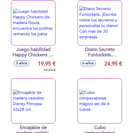
Juego habilidad
Diario Secreto
Happy Chickens de
Funlockets.
madera Goula,
¡Escribe todos tus
19,95 €
24,95 €
3 años
6 años
encuentra los
secretos y
pollitos retirando
19,99 €
personaliza tu
los palos
diario! Con mas de
30 sorpresas.
Encajable de
Cubo
madera vestidos
rompecabezas