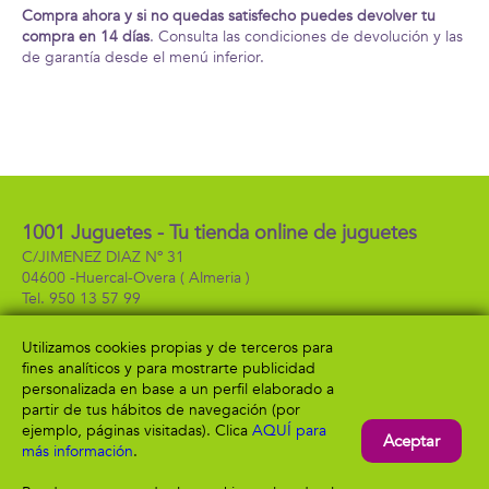
Compra ahora y si no quedas satisfecho puedes devolver tu
compra en 14 días
. Consulta las condiciones de devolución y las
de garantía desde el menú inferior.
1001 Juguetes - Tu tienda online de juguetes
C/JIMENEZ DIAZ Nº 31
04600 -
Huercal-Overa
( Almeria )
950 13 57 99
Utilizamos cookies propias y de terceros para
fines analíticos y para mostrarte publicidad
Información
Atención al cliente
personalizada en base a un perfil elaborado a
Aviso legal
Condiciones generales
partir de tus hábitos de navegación (por
Política de privacidad
Envío y devolución
ejemplo, páginas visitadas). Clica
AQUÍ para
Aceptar
Política de cookies
Contacto
más información
.
Formas de pago