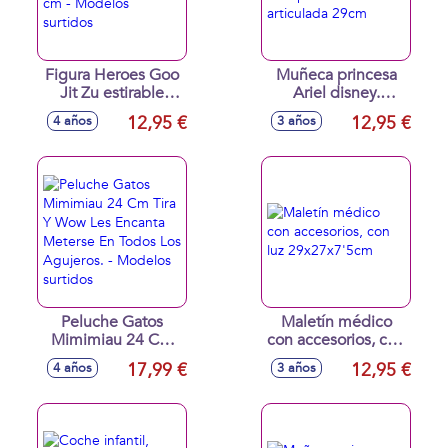
Figura Heroes Goo
Muñeca princesa
Jit Zu estirable
Ariel disney.
Stretch Strikers 11
Completamente
12,95 €
12,95 €
4 años
3 años
cm - Modelos
articulada 29cm
surtidos
Peluche Gatos
Maletín médico
Mimimiau 24 Cm
con accesorios, con
Tira Y Wow Les
luz 29x27x7'5cm
17,99 €
12,95 €
4 años
3 años
Encanta Meterse En
Todos Los
Agujeros. -
Modelos surtidos