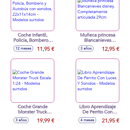
Coche infantil,
Muñeca princesa
Policía, Bombero y
Blancanieves
Autobús con
disney.
11,95 €
12,95 €
12 meses
3 años
sonidos,
Completamente
22x11x14cm -
articulada 29cm
Modelos surtidos
Coche Grande
Libro Aprendizaje
Monster Truck
De Perrito Con
Escala 1:24 -
Luces Y Sonidos -
19,99 €
21,95 €
3 años
4 meses
Modelos surtidos
Modelos surtidos