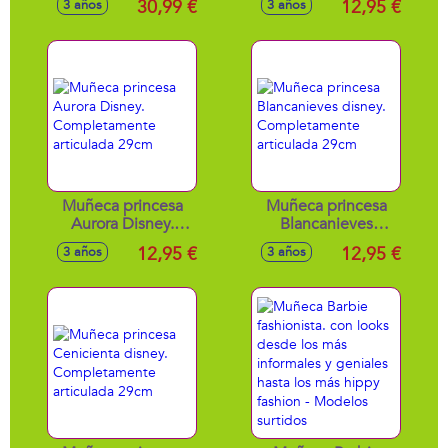
30,99 €
12,95 €
3 años
3 años
articulada 29cm
Muñeca princesa
Muñeca princesa
Aurora Disney.
Blancanieves
Completamente
disney.
12,95 €
12,95 €
3 años
3 años
articulada 29cm
Completamente
articulada 29cm