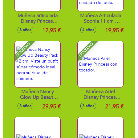
Muñeca articulada
Muñeca Articulada
Disney Princess
Sophia 11 cm y
Vaiana 29 cm
Unicornio Wildstar
12,95 €
19,95 €
3 años
4 años
de 12 cm. Incluye
Cepillo para el
cuidado del pelo.
NOVEDAD
NOVEDAD
Muñeca Nancy
Muñeca Ariel
Glow Up Beauty
Disney Princess
Pack 42 cm. Viste
con tocador.
29,95 €
21,95 €
3 años
3 años
un outfit súper
cómodo ideal para
su ritual de
cuidado.