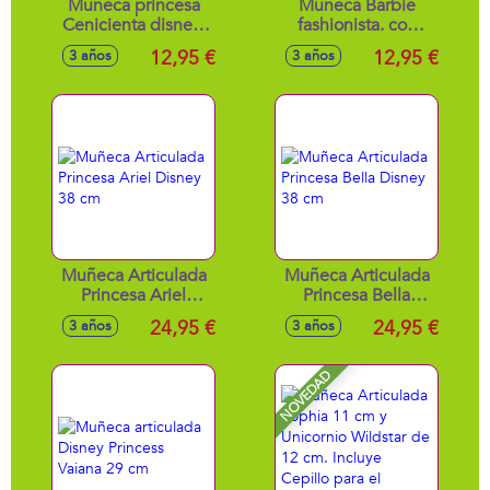
Muñeca princesa
Muñeca Barbie
Cenicienta disney.
fashionista. con
Completamente
looks desde los
12,95 €
12,95 €
3 años
3 años
articulada 29cm
más informales y
geniales hasta los
más hippy fashion -
Modelos surtidos
Muñeca Articulada
Muñeca Articulada
Princesa Ariel
Princesa Bella
Disney 38 cm
Disney 38 cm
24,95 €
24,95 €
3 años
3 años
NOVEDAD