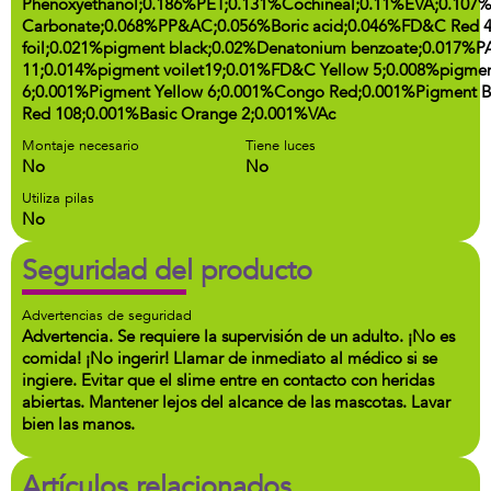
Phenoxyethanol;0.186%PET;0.131%Cochineal;0.11%EVA;0.107
Carbonate;0.068%PP&AC;0.056%Boric acid;0.046%FD&C Red 
foil;0.021%pigment black;0.02%Denatonium benzoate;0.017%P
11;0.014%pigment voilet19;0.01%FD&C Yellow 5;0.008%pigme
6;0.001%Pigment Yellow 6;0.001%Congo Red;0.001%Pigment B
Red 108;0.001%Basic Orange 2;0.001%VAc
Montaje necesario
Tiene luces
No
No
Utiliza pilas
No
Seguridad del producto
Advertencias de seguridad
Advertencia. Se requiere la supervisión de un adulto. ¡No es
comida! ¡No ingerir! Llamar de inmediato al médico si se
ingiere. Evitar que el slime entre en contacto con heridas
abiertas. Mantener lejos del alcance de las mascotas. Lavar
bien las manos.
Artículos relacionados