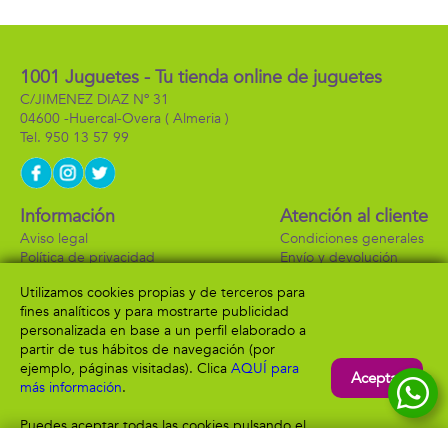
reales!18,2X24,5X14,5cm
- Modelos surtidos
1001 Juguetes - Tu tienda online de juguetes
C/JIMENEZ DIAZ Nº 31
04600 -
Huercal-Overa
( Almeria )
950 13 57 99
Información
Atención al cliente
Aviso legal
Condiciones generales
Política de privacidad
Envío y devolución
Política de cookies
Contacto
Utilizamos cookies propias y de terceros para
Formas de pago
fines analíticos y para mostrarte publicidad
personalizada en base a un perfil elaborado a
partir de tus hábitos de navegación (por
ejemplo, páginas visitadas). Clica
AQUÍ para
Aceptar
más información
.
Puedes aceptar todas las cookies pulsando el
botón “Aceptar” o configurarlas o rechazar su