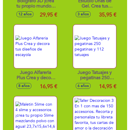
Boligrafo 3D ¡crea
Estudio Uñas de
tu propio mundo y
Gel. Crea tus
explora infinitas
Charms con el
29,95 €
35,95 €
12 años
3 años
posibilidades!
molde. Personaliza
11x20x6 cm
tus uñas y ponlas
bajo la luz
ultravioleta.
34x9.8x31 cm
Juego Alfareria
Juego Tatuajes y
Plus Crea y decora
pegatinas 250
tus diseños de
pegatinas y 112
16,95 €
14,95 €
8 años
6 años
escayola
tatuajes