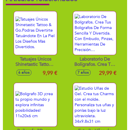
Tatuajes Únicos
Laboratorio De
Shinetastic Tattoo &
Bolígrafos. Crea Tus
Go.Podras
Boligrafos De
9,99 €
29,99 €
6 años
7 años
Divertirte
Forma Sencilla Y
Tatuándote En La
Divertida. Con
Piel Los Diseños
Embudo, Pinzas,
Mas Divertidos.
Herramientas De
Precisión…