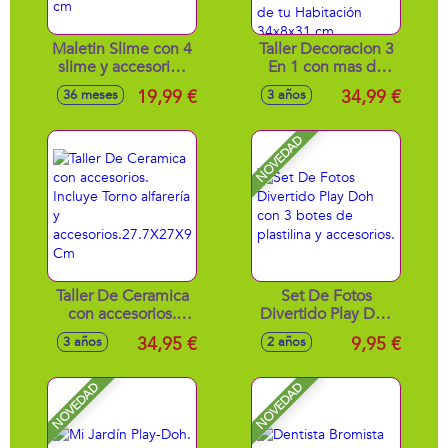
Maletin Slime con 4
Taller Decoracion 3
slime y accesorios
En 1 con mas de
¡crea tu propio
150 accesorios.
19,99 €
34,99 €
36 meses
3 años
Slime mezclando
Recorta y
polvo con agua!
personaliza tu
23,7x15,6x14,6 cm
libreta favorita, tus
NOVEDAD
cartas de amor o la
decoración de tu
Habitación
34x8x31 cm
Taller De Ceramica
Set De Fotos
con accesorios.
Divertido Play Doh
Incluye Torno
con 3 botes de
34,95 €
9,95 €
3 años
2 años
alfarería y
plastilina y
accesorios.27.7X27X9
accesorios.
Cm
NOVEDAD
NOVEDAD