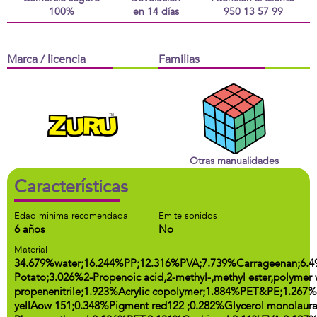
100%
en 14 días
950 13 57 99
Marca / licencia
Familias
Otras manualidades
Características
Edad minima recomendada
Emite sonidos
6 años
No
Material
34.679%water;16.244%PP;12.316%PVA;7.739%Carrageenan;6.4
Potato;3.026%2-Propenoic acid,2-methyl-,methyl ester,polymer 
propenenitrile;1.923%Acrylic copolymer;1.884%PET&PE;1.
yellAow 151;0.348%Pigment red122 ;0.282%Glycerol monolaura