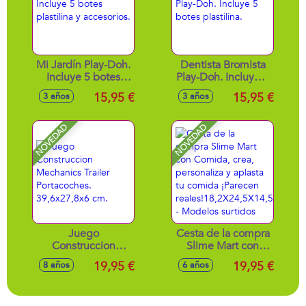
Mi Jardín Play-Doh.
Dentista Bromista
Incluye 5 botes
Play-Doh. Incluye 5
plastilina y
botes plastilina.
15,95 €
15,95 €
3 años
3 años
accesorios.
NOVEDAD
NOVEDAD
Juego
Cesta de la compra
Construccion
Slime Mart con
Mechanics Trailer
Comida, crea,
19,95 €
19,95 €
8 años
6 años
Portacoches.
personaliza y
39,6x27,8x6 cm.
aplasta tu comida
¡Parecen