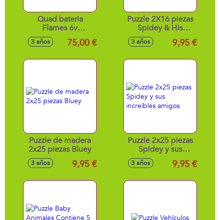
Quad bateria
Puzzle 2X16 piezas
Flames 6v
Spidey & His
87x70x58 cm
Amazing Friends
75,00 €
9,95 €
3 años
3 años
Puzzle de madera
Puzzle 2x25 piezas
2x25 piezas Bluey
Spidey y sus
increíbles amigos
9,95 €
9,95 €
3 años
3 años