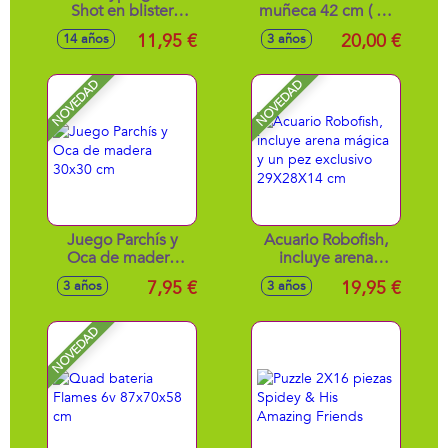
Shot en blister
muñeca 42 cm ( no
(20.000 bolas de
incluye muñeco)
11,95 €
20,00 €
14 años
3 años
gel) 12cm
NOVEDAD
NOVEDAD
Juego Parchís y
Acuario Robofish,
Oca de madera
incluye arena
30x30 cm
mágica y un pez
7,95 €
19,95 €
3 años
3 años
exclusivo
29X28X14 cm
NOVEDAD