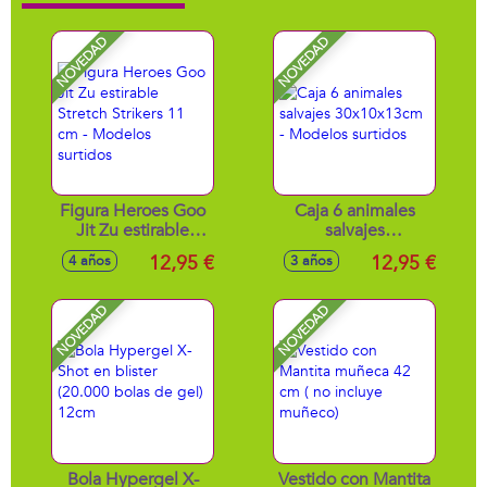
NOVEDAD
NOVEDAD
Figura Heroes Goo
Caja 6 animales
Jit Zu estirable
salvajes
Stretch Strikers 11
30x10x13cm -
12,95 €
12,95 €
4 años
3 años
cm - Modelos
Modelos surtidos
surtidos
NOVEDAD
NOVEDAD
Bola Hypergel X-
Vestido con Mantita