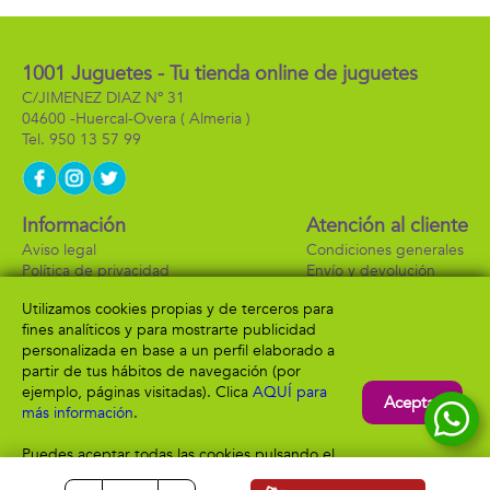
1001 Juguetes - Tu tienda online de juguetes
C/JIMENEZ DIAZ Nº 31
04600 -
Huercal-Overa
( Almeria )
950 13 57 99
Información
Atención al cliente
Aviso legal
Condiciones generales
Política de privacidad
Envío y devolución
Política de cookies
Contacto
Utilizamos cookies propias y de terceros para
Formas de pago
fines analíticos y para mostrarte publicidad
personalizada en base a un perfil elaborado a
partir de tus hábitos de navegación (por
ejemplo, páginas visitadas). Clica
AQUÍ para
Aceptar
más información
.
Puedes aceptar todas las cookies pulsando el
botón “Aceptar” o configurarlas o rechazar su