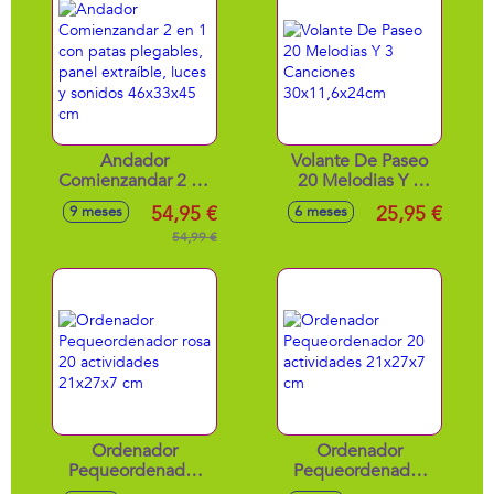
Andador
Volante De Paseo
Comienzandar 2 en
20 Melodias Y 3
1 con patas
Canciones
54,95 €
25,95 €
9 meses
6 meses
plegables, panel
30x11,6x24cm
extraíble, luces y
54,99 €
sonidos 46x33x45
cm
Ordenador
Ordenador
Pequeordenador
Pequeordenador
rosa 20 actividades
20 actividades