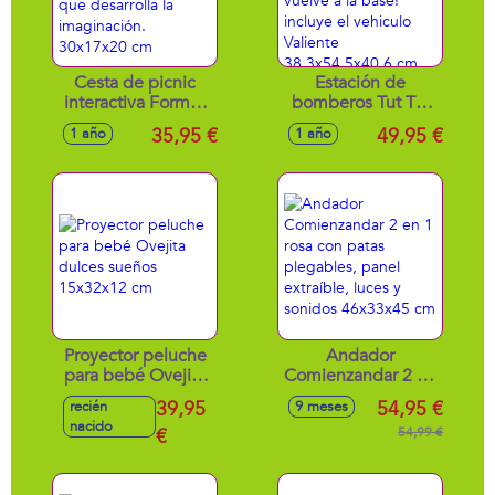
Cesta de picnic
Estación de
interactiva Formas
bomberos Tut Tut
y sabores. Con
bolidos con
35,95 €
49,95 €
1 año
1 año
respuestas
sonidos ¡completa
auditivas que
tu misión y vuelve a
desarrolla la
la base! incluye el
imaginación.
vehiculo Valiente
30x17x20 cm
38,3x54,5x40,6 cm
Proyector peluche
Andador
para bebé Ovejita
Comienzandar 2 en
dulces sueños
1 rosa con patas
39,95
54,95 €
recién
9 meses
15x32x12 cm
plegables, panel
nacido
€
extraíble, luces y
54,99 €
sonidos 46x33x45
cm