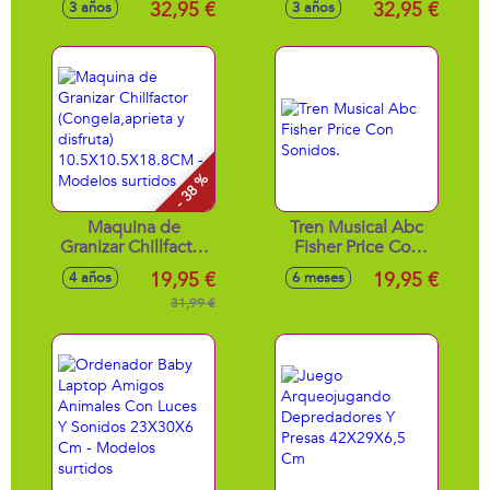
32,95 €
32,95 €
3 años
3 años
21x27x7 cm
21x27x7 cm
- 38 %
Maquina de
Tren Musical Abc
Granizar Chillfactor
Fisher Price Con
(Congela,aprieta y
Sonidos.
19,95 €
19,95 €
4 años
6 meses
disfruta)
10.5X10.5X18.8CM
31,99 €
- Modelos surtidos