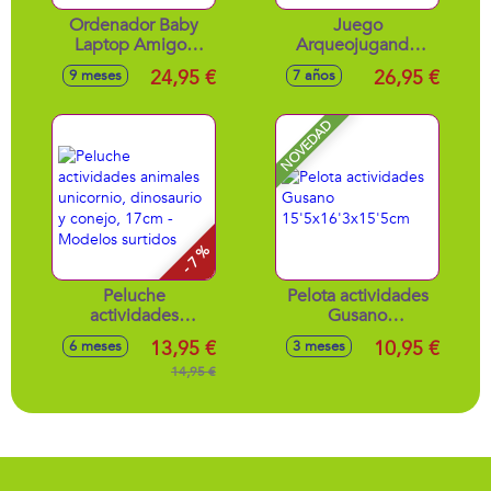
Ordenador Baby
Juego
Laptop Amigos
Arqueojugando
Animales Con
Depredadores Y
24,95 €
26,95 €
9 meses
7 años
Luces Y Sonidos
Presas 42X29X6,5
23X30X6 Cm -
Cm
Modelos surtidos
NOVEDAD
- 7 %
Peluche
Pelota actividades
actividades
Gusano
animales unicornio,
15'5x16'3x15'5cm
13,95 €
10,95 €
6 meses
3 meses
dinosaurio y
conejo, 17cm -
14,95 €
Modelos surtidos