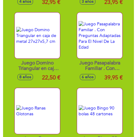
32,95 €
23,95 €
4 años
3 años
tiene Hambre.
Juego Domino
Juego Pasapalabra
Triangular en caja
Familiar . Con
de metal
Preguntas
22,50 €
39,95 €
8 años
6 años
27x27x5,7 cm
Adaptadas Para El
Nivel De La Edad