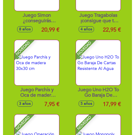
Juego Simon
Juego Tragabolas
¿conseguirás
¡consigue que tu
recordar la
hipopótamo sea el
20,99 €
22,95 €
8 años
4 años
secuencia de
más comilón!
luces?
NOVEDAD
NOVEDAD
Juego Parchís y
Juego Uno H2O To
Oca de madera
Go Baraja De
30x30 cm
Cartas Resistente Al
7,95 €
17,99 €
3 años
5 años
Agua
NOVEDAD
NOVEDAD