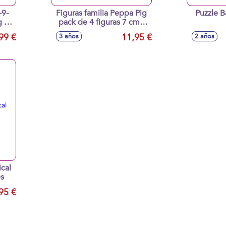
-9-
Figuras familia Peppa Pig
Puzzle B
g en
pack de 4 figuras 7 cm -
Modelos surtidos
99 €
11,95 €
3 años
2 años
es
95 €