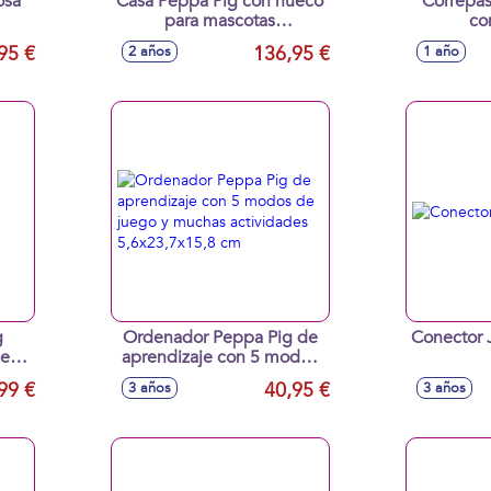
osa
Casa Peppa Pig con hueco
Correpas
para mascotas
co
84x103x104 cm
guardaob
95 €
136,95 €
2 años
1 año
g
Ordenador Peppa Pig de
Conector 
 en
aprendizaje con 5 modos
os
de juego y muchas
99 €
40,95 €
3 años
3 años
actividades 5,6x23,7x15,8
cm