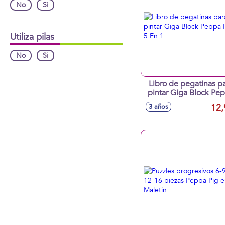
No
Si
Utiliza pilas
No
Si
Libro de pegatinas p
pintar Giga Block Pe
Pig 5 En 1
12,
3 años