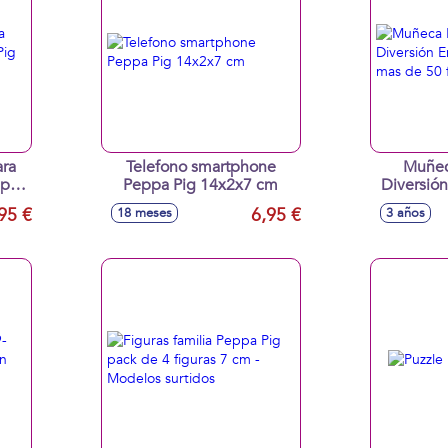
ara
Telefono smartphone
Muñec
ppa
Peppa Pig 14x2x7 cm
Diversión
con mas d
95 €
6,95 €
18 meses
3 años