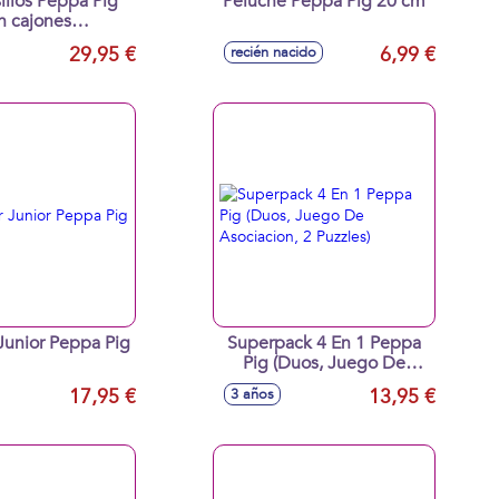
illos Peppa Pig
Peluche Peppa Pig 20 cm
n cajones
jetos 53x32x36
29,95 €
6,99 €
recién nacido
cm
Junior Peppa Pig
Superpack 4 En 1 Peppa
Pig (Duos, Juego De
Asociacion, 2 Puzzles)
17,95 €
13,95 €
3 años