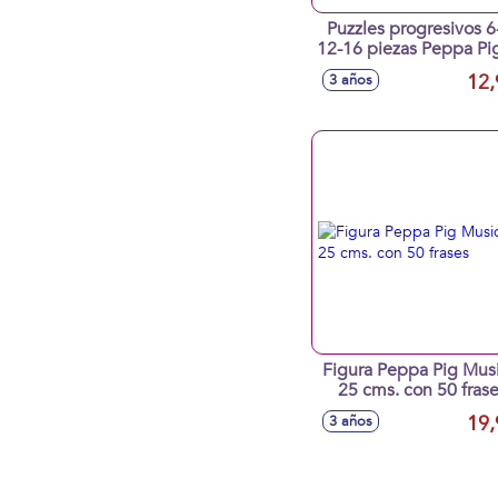
Puzzles progresivos 6
12-16 piezas Peppa Pi
Maletin
12,
3 años
Figura Peppa Pig Musical
25 cms. con 50 fras
19,
3 años