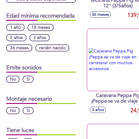
Bicicleta Peppa Pig R
12" (3/5años)
139,
36 meses
Edad minima recomendada
1 año
18 meses
2 años
3 años
36 meses
recién nacido
Emite sonidos
No
Si
Caravana Peppa Pi
Montaje necesario
¡Peppa se va de viaje
carretera! con much
24,
3 años
No
Si
accesorios
Tiene luces