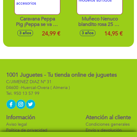
Caravana Peppa
Muñeco Nenuco
Pig ¡Peppa se va de
blandito rosa 25 cm
viaje en carretera!
con 3 funciones -
24,99 €
14,95 €
3 años
3 años
con muchos
Modelos surtidos
accesorios
1001 Juguetes - Tu tienda online de juguetes
C/JIMENEZ DIAZ Nº 31
04600 -
Huercal-Overa
( Almeria )
950 13 57 99
Información
Atención al cliente
Aviso legal
Condiciones generales
Política de privacidad
Envío y devolución
Política de cookies
Contacto