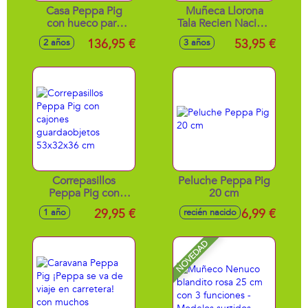
Casa Peppa Pig
Muñeca Llorona
con hueco para
Tala Recien Nacida.
mascotas
Incluye chupete.
136,95 €
53,95 €
2 años
3 años
84x103x104 cm
44Cm Cuerpo Tela
Correpasillos
Peluche Peppa Pig
Peppa Pig con
20 cm
cajones
29,95 €
6,99 €
1 año
recién nacido
guardaobjetos
53x32x36 cm
NOVEDAD