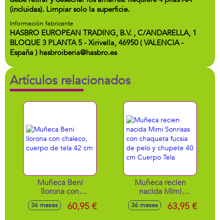
(incluidas). Limpiar solo la superficie.
Información fabricante
HASBRO EUROPEAN TRADING, B.V. , C/ANDARELLA, 1
BLOQUE 3 PLANTA 5 - Xirivella, 46950 ( VALENCIA -
España ) hasbroiberia@hasbro.es
Artículos relacionados
Muñeca Beni
Muñeca recien
llorona con
nacida Mimi
chaleco, cuerpo de
Sonrisas con
60,95 €
63,95 €
36 meses
36 meses
tela 42 cm
chaqueta fucsia de
pelo y chupete 40