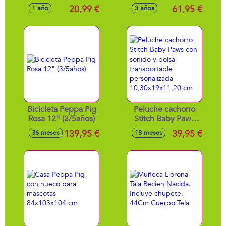
5 funciones
aprietas su barriga
20,99 €
61,95 €
1 año
3 años
balbucea con
mantita, cuerpo
blando 50 cm
Bicicleta Peppa Pig
Peluche cachorro
Rosa 12" (3/5años)
Stitch Baby Paws
con sonido y bolsa
139,95 €
39,95 €
36 meses
18 meses
transportable
personalizada
10,30x19x11,20 cm