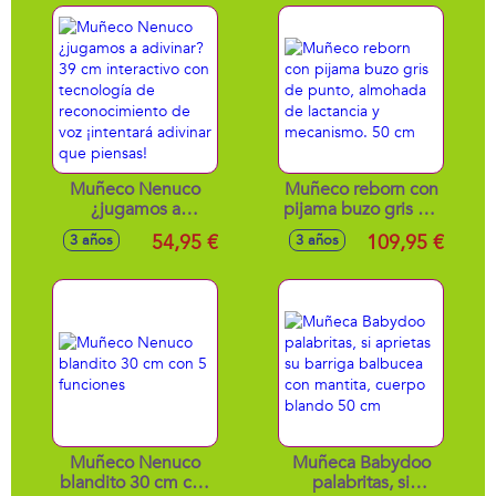
cm Cuerpo Tela
Muñeco Nenuco
Muñeco reborn con
¿jugamos a
pijama buzo gris de
adivinar? 39 cm
punto, almohada
54,95 €
109,95 €
3 años
3 años
interactivo con
de lactancia y
tecnología de
mecanismo. 50 cm
reconocimiento de
voz ¡intentará
adivinar que
piensas!
Muñeco Nenuco
Muñeca Babydoo
blandito 30 cm con
palabritas, si