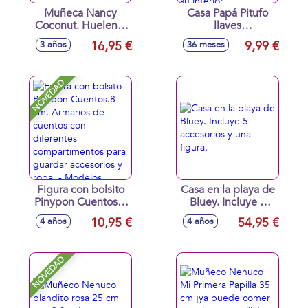
Muñeca Nancy
Casa Papá Pitufo
Coconut. Huelen a
llaves
coco. 42 cm. -
magicas.Encuentra
16,95 €
9,99 €
3 años
36 meses
Modelos surtidos
la llave mágica y
usala para abrir la
casa y descubrir
NOVEDAD
qué sorpresas
esconde en su
interior.
Figura con bolsito
Casa en la playa de
Pinypon Cuentos.8
Bluey. Incluye 5
cm. Armarios de
accesorios y una
10,95 €
54,95 €
4 años
4 años
cuentos con
figura.
diferentes
compartimentos
NOVEDAD
para guardar
accesorios y ropa. -
Modelos surtidos