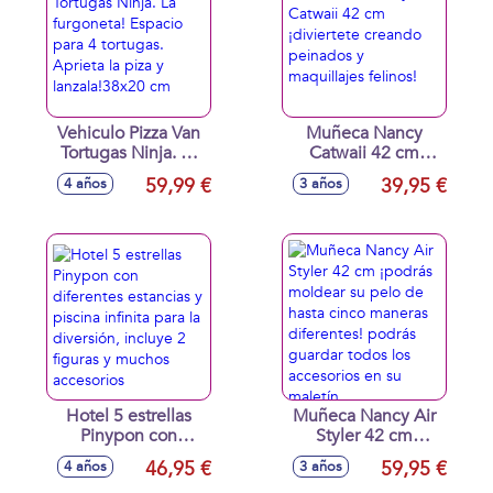
piensas!
Vehiculo Pizza Van
Muñeca Nancy
Tortugas Ninja. La
Catwaii 42 cm
furgoneta! Espacio
¡diviertete creando
59,99 €
39,95 €
4 años
3 años
para 4 tortugas.
peinados y
Aprieta la piza y
maquillajes felinos!
lanzala!38x20 cm
Hotel 5 estrellas
Muñeca Nancy Air
Pinypon con
Styler 42 cm
diferentes
¡podrás moldear su
46,95 €
59,95 €
4 años
3 años
estancias y piscina
pelo de hasta cinco