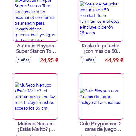
pelota de fitness
en la nevera para
que se enfríen
Autobús Pinypon
Koala de peluche
Super Star on Tour
¡con más de 50
¡se convierte en
sonidos! Se le
24,95 €
44,99 €
4 años
4 años
escenario! con
iluminan los
forma de maletín
mofletes e incluye
para llevarlo dónde
biberón 25,4 cm
quieras, incluye
figura de la
cantante
Muñeco Nenuco
Cole Pinypon con 2
¿Estás Malito? ¡el
caras de juego
termómetro tiene
incluye 33