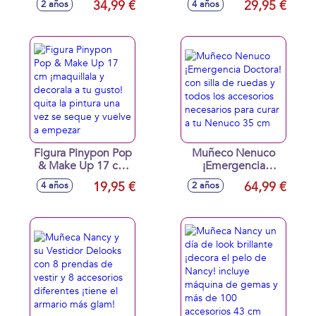
34,99 €
29,95 €
2 años
4 años
luz real! Incluye
accesorios
muchos accesorios
35 cm
Figura Pinypon Pop
Muñeco Nenuco
& Make Up 17 cm
¡Emergencia
¡maquillala y
Doctora! con silla
19,95 €
64,99 €
4 años
2 años
decorala a tu gusto!
de ruedas y todos
quita la pintura una
los accesorios
vez se seque y
necesarios para
vuelve a empezar
curar a tu Nenuco
35 cm