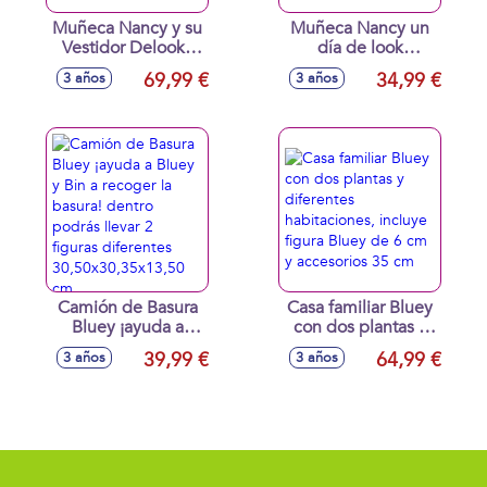
Muñeca Nancy y su
Muñeca Nancy un
Vestidor Delooks
día de look
con 8 prendas de
brillante ¡decora el
69,99 €
34,99 €
3 años
3 años
vestir y 8
pelo de Nancy!
accesorios
incluye máquina de
diferentes ¡tiene el
gemas y más de
armario más glam!
100 accesorios 43
cm
Camión de Basura
Casa familiar Bluey
Bluey ¡ayuda a
con dos plantas y
Bluey y Bin a
diferentes
39,99 €
64,99 €
3 años
3 años
recoger la basura!
habitaciones,
dentro podrás
incluye figura Bluey
llevar 2 figuras
de 6 cm y
diferentes
accesorios 35 cm
30,50x30,35x13,50
cm