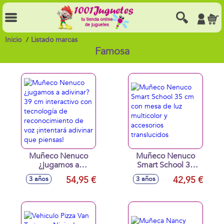
Inicio
Listado marcas
Famosa
Muñeco Nenuco
Muñeco Nenuco
¿jugamos a
Smart School 35
adivinar? 39 cm
cm con mesa de
54,95 €
42,95 €
3 años
3 años
interactivo con
luz multicolor y
tecnología de
accesorios
reconocimiento de
translucidos
voz ¡intentará
adivinar que