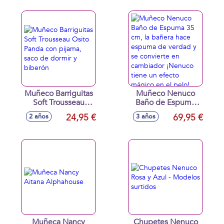
infinita para la
maneras diferentes!
diversión, incluye 2
podrás guardar
figuras y muchos
todos los
accesorios
accesorios en su
maletín
Muñeco Barriguitas
Muñeco Nenuco
Soft Trousseau
Baño de Espuma
Osito Panda con
35 cm, la bañera
24,95 €
69,95 €
2 años
3 años
pijama, saco de
hace espuma de
dormir y biberón
verdad y se
convierte en
cambiador ¡Nenuco
tiene un efecto
mágico en el pelo!
Muñeca Nancy
Chupetes Nenuco