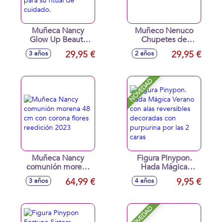
Muñeca Nancy
Muñeco Nenuco
Glow Up Beauty
Chupetes de
Pack 42 cm. Viste
Hadas 35 cm.
29,95 €
29,95 €
3 años
2 años
un outfit súper
cómodo ideal para
su ritual de
NOVEDAD
cuidado.
Muñeca Nancy
Figura Pinypon.
comunión morena
Hada Mágica
48 cm con corona
Verano con alas
64,99 €
9,95 €
3 años
4 años
flores reedición
reversibles
2023
decoradas con
purpurina por las 2
NOVEDAD
caras