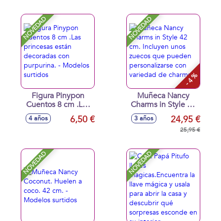
surtidos
NOVEDAD
NOVEDAD
- 4 %
Figura Pinypon
Muñeca Nancy
Cuentos 8 cm .Las
Charms in Style 42
princesas están
cm. Incluyen unos
6,50 €
24,95 €
4 años
3 años
decoradas con
zuecos que
purpurina. -
pueden
25,95 €
Modelos surtidos
personalizarse con
variedad de
NOVEDAD
NOVEDAD
charms.