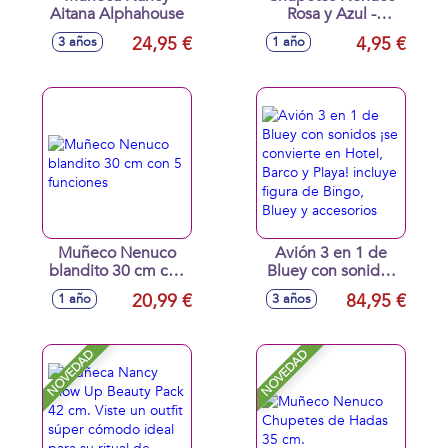
Aitana Alphahouse
Rosa y Azul -
Modelos surtidos
24,95 €
4,95 €
3 años
1 año
Muñeco Nenuco
Avión 3 en 1 de
blandito 30 cm con
Bluey con sonidos
5 funciones
¡se convierte en
20,99 €
84,95 €
1 año
3 años
Hotel, Barco y
Playa! incluye
figura de Bingo,
NOVEDAD
NOVEDAD
Bluey y accesorios