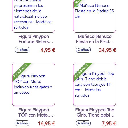
Figura Pinypon
Muñeco Nenuco
Fortune Sisters
Fiesta en la Piscina
¡representan los
35 cm
4,95 €
34,95 €
4 años
2 años
elemenos de la
naturaleza! incluye
accesorios -
NOVEDAD
NOVEDAD
Modelos surtidos
Figura Pinypon
Figura Pinypon Top
TOP con Moto.
Girls. Tiene doble
Incluyen unas gafas
cara con tatuajes 11
16,95 €
7,95 €
4 años
4 años
y un casco.
cm. - Modelos