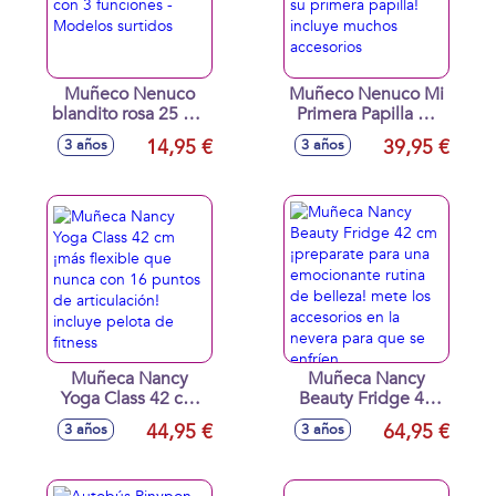
Muñeco Nenuco
Muñeco Nenuco Mi
blandito rosa 25 cm
Primera Papilla 35
con 3 funciones -
cm ¡ya puede
14,95 €
39,95 €
3 años
3 años
Modelos surtidos
comer su primera
papilla! incluye
muchos accesorios
Muñeca Nancy
Muñeca Nancy
Yoga Class 42 cm
Beauty Fridge 42
¡más flexible que
cm ¡preparate para
44,95 €
64,95 €
3 años
3 años
nunca con 16
una emocionante
puntos de
rutina de belleza!
articulación! incluye
mete los accesorios