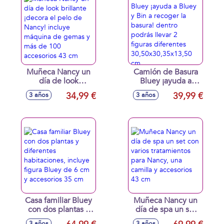
35 cm
Muñeca Nancy un
Camión de Basura
día de look
Bluey ¡ayuda a
brillante ¡decora el
Bluey y Bin a
34,99 €
39,99 €
3 años
3 años
pelo de Nancy!
recoger la basura!
incluye máquina de
dentro podrás
gemas y más de
llevar 2 figuras
100 accesorios 43
diferentes
cm
30,50x30,35x13,50
cm
Casa familiar Bluey
Muñeca Nancy un
con dos plantas y
día de spa un set
diferentes
con varios
3 años
3 años