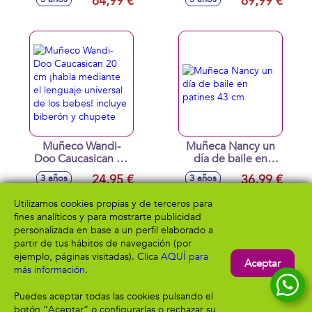
64,99 €
69,99 €
habitaciones,
tratamientos para
incluye figura Bluey
Nancy, una camilla
de 6 cm y
y accesorios 43 cm
accesorios 35 cm
Muñeco Wandi-
Muñeca Nancy un
Doo Caucasican 20
día de baile en
cm ¡habla
patines 43 cm
24,95 €
36,99 €
3 años
3 años
mediante el
lenguaje universal
Utilizamos cookies propias y de terceros para
de los bebes!
fines analíticos y para mostrarte publicidad
incluye biberón y
personalizada en base a un perfil elaborado a
chupete
partir de tus hábitos de navegación (por
ejemplo, páginas visitadas). Clica
AQUÍ para
Aceptar
más información
.
Puedes aceptar todas las cookies pulsando el
botón “Aceptar” o configurarlas o rechazar su