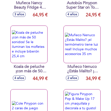
Muñeca Nancy
Autobús Pinypon
Beauty Fridge 42
Super Star on Tour
cm ¡preparate para
¡se convierte en
64,95 €
24,95 €
3 años
4 años
una emocionante
escenario! con
rutina de belleza!
forma de maletín
mete los accesorios
para llevarlo dónde
en la nevera para
quieras, incluye
que se enfríen
figura de la
cantante
Koala de peluche
Muñeco Nenuco
¡con más de 50
¿Estás Malito? ¡el
sonidos! Se le
termómetro tiene
44,99 €
34,99 €
4 años
2 años
iluminan los
luz real! Incluye
mofletes e incluye
muchos accesorios
biberón 25,4 cm
35 cm