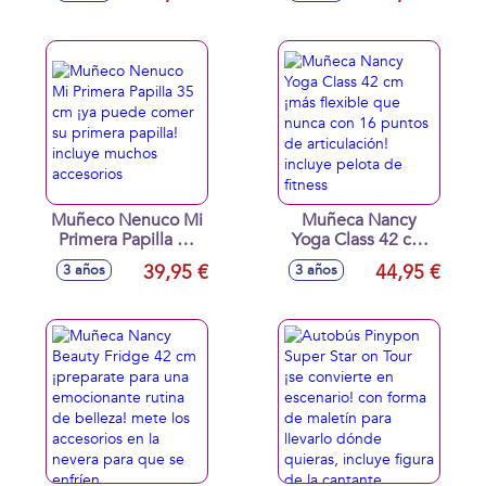
figura.
Modelos surtidos
Muñeco Nenuco Mi
Muñeca Nancy
Primera Papilla 35
Yoga Class 42 cm
cm ¡ya puede
¡más flexible que
39,95 €
44,95 €
3 años
3 años
comer su primera
nunca con 16
papilla! incluye
puntos de
muchos accesorios
articulación! incluye
pelota de fitness