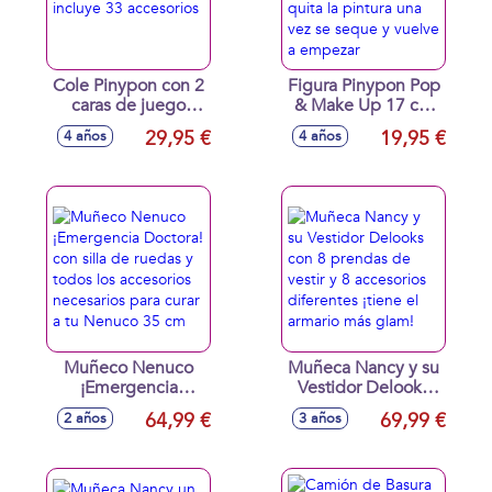
Cole Pinypon con 2
Figura Pinypon Pop
caras de juego
& Make Up 17 cm
incluye 33
¡maquillala y
29,95 €
19,95 €
4 años
4 años
accesorios
decorala a tu gusto!
quita la pintura una
vez se seque y
vuelve a empezar
Muñeco Nenuco
Muñeca Nancy y su
¡Emergencia
Vestidor Delooks
Doctora! con silla
con 8 prendas de
64,99 €
69,99 €
2 años
3 años
de ruedas y todos
vestir y 8
los accesorios
accesorios
necesarios para
diferentes ¡tiene el
curar a tu Nenuco
armario más glam!