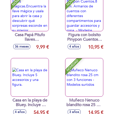
NOVEDAD
NOVEDAD
Casa Papá Pitufo
Figura con bolsito
llaves
Pinypon Cuentos.8
magicas.Encuentra
cm. Armarios de
9,99 €
10,95 €
36 meses
4 años
la llave mágica y
cuentos con
usala para abrir la
diferentes
casa y descubrir
compartimentos
NOVEDAD
qué sorpresas
para guardar
esconde en su
accesorios y ropa. -
interior.
Modelos surtidos
Casa en la playa de
Muñeco Nenuco
Bluey. Incluye 5
blandito rosa 25 cm
accesorios y una
con 3 funciones -
54,95 €
14,95 €
4 años
3 años