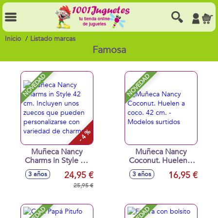
Inicio
Listado marcas
Famosa
NOVEDAD
NOVEDAD
- 4 %
Muñeca Nancy
Muñeca Nancy
Charms in Style 42
Coconut. Huelen a
cm. Incluyen unos
coco. 42 cm. -
24,95 €
16,95 €
3 años
3 años
zuecos que
Modelos surtidos
pueden
25,95 €
personalizarse con
variedad de
charms.