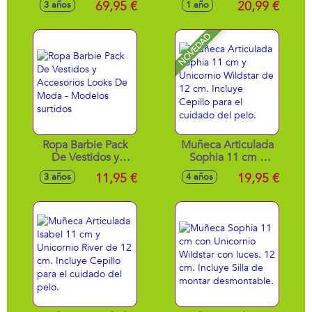
69,95 €
20,99 €
3 años
1 año
hace espuma de
verdad y se
convierte en
NOVEDAD
cambiador ¡Nenuco
tiene un efecto
mágico en el pelo!
Ropa Barbie Pack
Muñeca Articulada
De Vestidos y
Sophia 11 cm y
Accesorios Looks
Unicornio Wildstar
11,95 €
19,95 €
3 años
4 años
De Moda -
de 12 cm. Incluye
Modelos surtidos
Cepillo para el
cuidado del pelo.