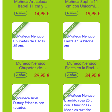
Muñeca Articulada
Muñeca Sophia 11
Isabel 11 cm y
cm con Unicornio
Unicornio River de
Wildstar con luces.
14,95 €
19,95 €
4 años
4 años
12 cm. Incluye
12 cm. Incluye Silla
Cepillo para el
de montar
cuidado del pelo.
desmontable.
NOVEDAD
NOVEDAD
Muñeco Nenuco
Muñeco Nenuco
Chupetes de
Fiesta en la Piscina
Hadas 35 cm.
35 cm
29,95 €
34,95 €
2 años
2 años
NOVEDAD
NOVEDAD