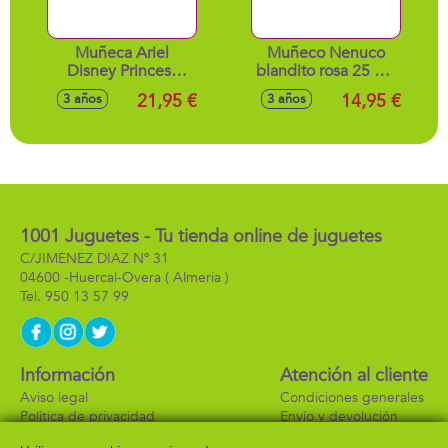
Muñeca Ariel
Muñeco Nenuco
Disney Princess
blandito rosa 25 cm
con tocador.
con 3 funciones -
21,95 €
14,95 €
3 años
3 años
Modelos surtidos
1001 Juguetes - Tu tienda online de juguetes
C/JIMENEZ DIAZ Nº 31
04600 -
Huercal-Overa
( Almeria )
950 13 57 99
Información
Atención al cliente
Aviso legal
Condiciones generales
Política de privacidad
Envío y devolución
Política de cookies
Contacto