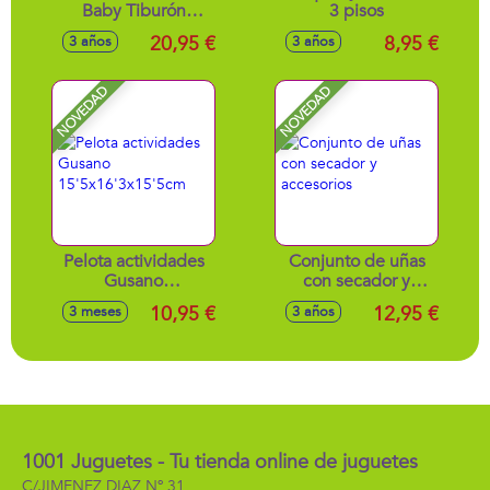
Baby Tiburón
3 pisos
23x16x18cm -
20,95 €
8,95 €
3 años
3 años
Modelos surtidos
NOVEDAD
NOVEDAD
Pelota actividades
Conjunto de uñas
Gusano
con secador y
15'5x16'3x15'5cm
accesorios
10,95 €
12,95 €
3 meses
3 años
1001 Juguetes - Tu tienda online de juguetes
C/JIMENEZ DIAZ Nº 31