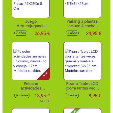
Juego
Parking 3 plantas,
Arqueojugando
incluye 4 coches
Depredadores Y
45'5x34x47cm
26,95 €
24,95 €
7 años
3 años
Presas 42X29X6,5
Cm
- 7 %
Peluche
Pizarra Tablet LCD
actividades
¡borra tantes veces
animales unicornio,
quieras y vuelve a
13,95 €
8,95 €
6 meses
3 años
dinosaurio y
empezar! 32x23 cm
conejo, 17cm -
14,95 €
- Modelos surtidos
Modelos surtidos