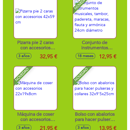
NOVEDAD
Pizarra pie 2 caras
Conjunto de
con accesorios
instrumentos
42x59 cm
musicales, tambor,
32,95 €
12,95 €
3 años
18 meses
padereta, maracas,
flauta y armónica
24cm diámetro
NOVEDAD
NOVEDAD
Máquina de coser
Bolso con abalorios
con accesorios
para hacer pulseras
22x19x8cm
y collares
21,95 €
13,95 €
3 años
3 años