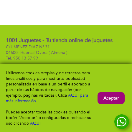
1001 Juguetes - Tu tienda online de juguetes
C/JIMENEZ DIAZ Nº 31
04600 -
Huercal-Overa
( Almeria )
950 13 57 99
Utilizamos cookies propias y de terceros para
fines analíticos y para mostrarte publicidad
Información
Atención al cliente
personalizada en base a un perfil elaborado a
Aviso legal
Condiciones generales
partir de tus hábitos de navegación (por
Política de privacidad
Envío y devolución
ejemplo, páginas visitadas). Clica
AQUÍ para
Aceptar
Política de cookies
Contacto
más información
.
Formas de pago
Puedes aceptar todas las cookies pulsando el
botón “Aceptar” o configurarlas o rechazar su
uso clicando
AQUÍ