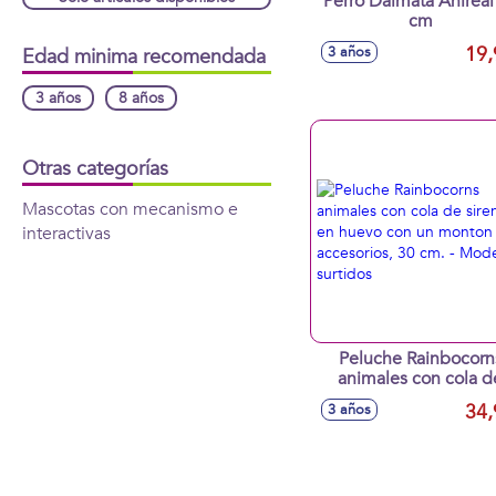
Perro Dalmata Anireal
cm
19,
3 años
Edad minima recomendada
3 años
8 años
Otras categorías
Mascotas con mecanismo e
interactivas
Peluche Rainbocorn
animales con cola d
sirena en huevo con 
34,
3 años
monton de accesorios,
cm. - Modelos surtid