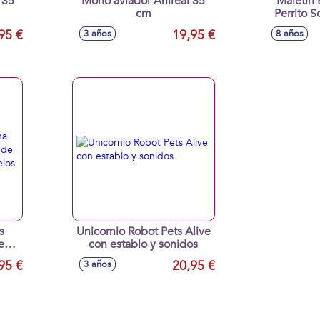
 35
Mono aviador Anireal 35
Maletín
cm
Perrito S
10 Sor
95 €
19,95 €
3 años
8 años
Interior.
Model
s
Unicornio Robot Pets Alive
e
con establo y sonidos
un
95 €
20,95 €
3 años
 30
os