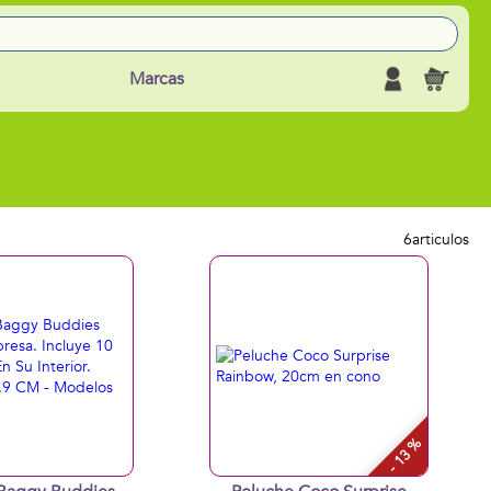
Marcas
6
articulos
- 13 %