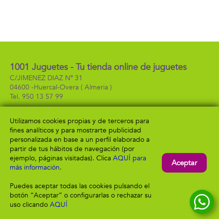
1001 Juguetes - Tu tienda online de juguetes
C/JIMENEZ DIAZ Nº 31
04600 -
Huercal-Overa
( Almeria )
950 13 57 99
Utilizamos cookies propias y de terceros para
fines analíticos y para mostrarte publicidad
Información
Atención al cliente
personalizada en base a un perfil elaborado a
Aviso legal
Condiciones generales
partir de tus hábitos de navegación (por
Política de privacidad
Envío y devolución
ejemplo, páginas visitadas). Clica
AQUÍ para
Aceptar
Política de cookies
Contacto
más información
.
Formas de pago
Puedes aceptar todas las cookies pulsando el
botón “Aceptar” o configurarlas o rechazar su
uso clicando
AQUÍ