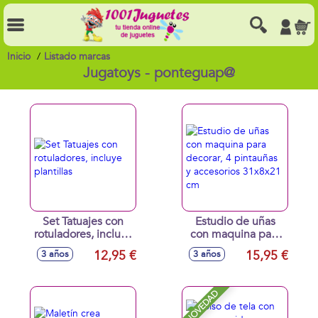
Inicio
Listado marcas
Jugatoys - ponteguap@
Set Tatuajes con
Estudio de uñas
rotuladores, incluye
con maquina para
plantillas
decorar, 4
12,95 €
15,95 €
3 años
3 años
pintauñas y
accesorios 31x8x21
cm
NOVEDAD