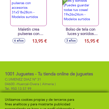
Maletín crea
Bolso de tela con
pulseras con
luces y sonidos
accesorios
¡Puedes guardar
13,95 €
15,95 €
6 años
3 años
31x5'8x28cm -
todas tus cosas!
Modelos surtidos
19x26x24cm -
Modelos surtidos
1001 Juguetes - Tu tienda online de juguetes
C/JIMENEZ DIAZ Nº 31
04600 -
Huercal-Overa
( Almeria )
950 13 57 99
Utilizamos cookies propias y de terceros para
fines analíticos y para mostrarte publicidad
Información
Atención al cliente
personalizada en base a un perfil elaborado a