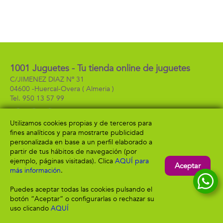
1001 Juguetes - Tu tienda online de juguetes
C/JIMENEZ DIAZ Nº 31
04600 -
Huercal-Overa
( Almeria )
950 13 57 99
Utilizamos cookies propias y de terceros para
fines analíticos y para mostrarte publicidad
Información
Atención al cliente
personalizada en base a un perfil elaborado a
Aviso legal
Condiciones generales
partir de tus hábitos de navegación (por
Política de privacidad
Envío y devolución
ejemplo, páginas visitadas). Clica
AQUÍ para
Aceptar
Política de cookies
Contacto
más información
.
Formas de pago
Puedes aceptar todas las cookies pulsando el
botón “Aceptar” o configurarlas o rechazar su
uso clicando
AQUÍ
Filtrar
Borrar filtro