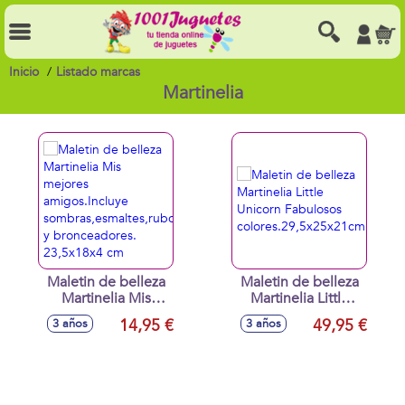
Inicio
Listado marcas
Martinelia
Maletin de belleza
Maletin de belleza
Martinelia Mis
Martinelia Little
mejores
Unicorn Fabulosos
14,95 €
49,95 €
3 años
3 años
amigos.Incluye
colores.29,5x25x21cm
sombras,esmaltes,rubores
y bronceadores.
23,5x18x4 cm