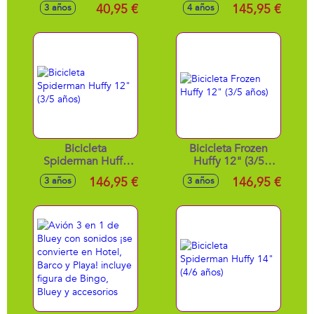
Bluey pantalla lcd
años)
40,95 €
145,95 €
3 años
4 años
con luz y 10
actividades.
30x7,8x33 cm
Bicicleta
Bicicleta Frozen
Spiderman Huffy
Huffy 12" (3/5
12" (3/5 años)
años)
146,95 €
146,95 €
3 años
3 años