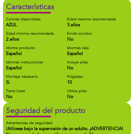
Características
Colores disponibles
Edad maxima recomendada
AZUL
3 años
Edad minima recomendada
Emite sonidos
2 años
No
Idioma producto
Idiomas caja
Español
Español
Idiomas instrucciones
Incluye pilas
Español
No
Montaje necesario
Pulgadas
Si
10
Tiene luces
Utiliza pilas
No
No
Seguridad del producto
Advertencias de seguridad
Utilícese bajo la supervisión de un adulto. ¡ADVERTENCIA!