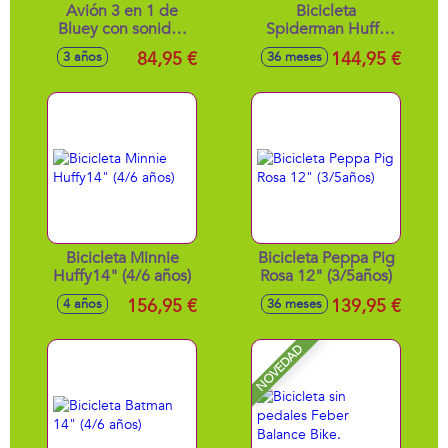
Avión 3 en 1 de
Bicicleta
Bluey con sonidos
Spiderman Huffy
¡se convierte en
14" (4/6 años)
84,95 €
144,95 €
3 años
36 meses
Hotel, Barco y
Playa! incluye
figura de Bingo,
Bluey y accesorios
Bicicleta Minnie
Bicicleta Peppa Pig
Huffy14" (4/6 años)
Rosa 12" (3/5años)
156,95 €
139,95 €
4 años
36 meses
NOVEDAD