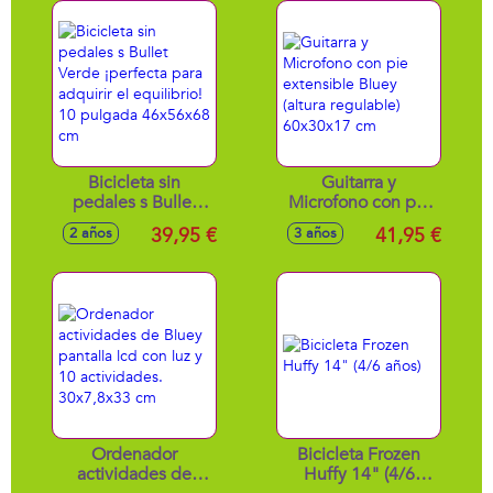
sillín acolchado
Bicicleta sin
Guitarra y
pedales s Bullet
Microfono con pie
Verde ¡perfecta
extensible Bluey
39,95 €
41,95 €
2 años
3 años
para adquirir el
(altura regulable)
equilibrio! 10
60x30x17 cm
pulgada 46x56x68
cm
Ordenador
Bicicleta Frozen
actividades de
Huffy 14" (4/6