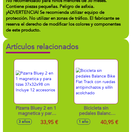
No recomendado para niños menores de 36 meses.
Contiene piezas pequeñas. Peligro de asfixia.
¡ADVERTENCIA! Se recomienda utilizar equipo de
protección. No utilizar en zonas de tráfico. El fabricante se
reserva el derecho de modificar los colores y componentes
de este producto.
Artículos relacionados
Pizarra Bluey 2 en 1
Bicicleta sin
magnetica y para
pedales Balance
tizas 37x32x98 cm
Bike Flat Track con
33,95 €
40,95 €
3 años
1 año
Incluye 12
ruedas
accesorios
antipinchazos y