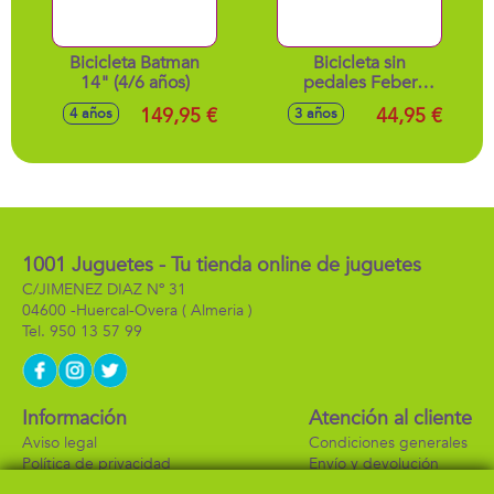
Bicicleta Batman
Bicicleta sin
14" (4/6 años)
pedales Feber
Balance Bike.
149,95 €
44,95 €
4 años
3 años
1001 Juguetes - Tu tienda online de juguetes
C/JIMENEZ DIAZ Nº 31
04600 -
Huercal-Overa
( Almeria )
950 13 57 99
Información
Atención al cliente
Aviso legal
Condiciones generales
Política de privacidad
Envío y devolución
Política de cookies
Contacto