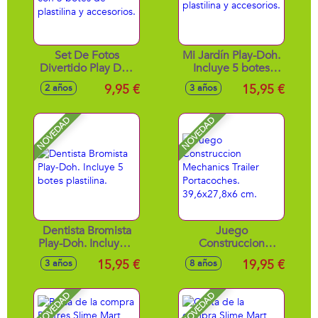
Set De Fotos
Mi Jardín Play-Doh.
Divertido Play Doh
Incluye 5 botes
con 3 botes de
plastilina y
9,95 €
15,95 €
2 años
3 años
plastilina y
accesorios.
accesorios.
NOVEDAD
NOVEDAD
Dentista Bromista
Juego
Play-Doh. Incluye 5
Construccion
botes plastilina.
Mechanics Trailer
15,95 €
19,95 €
3 años
8 años
Portacoches.
39,6x27,8x6 cm.
NOVEDAD
NOVEDAD