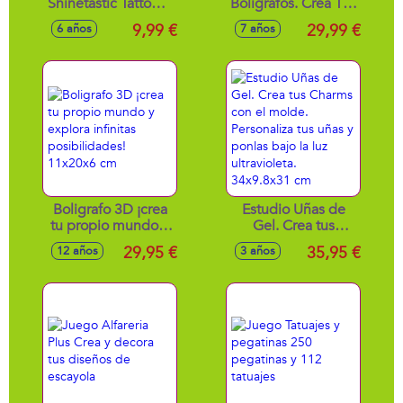
Shinetastic Tattoo &
Bolígrafos. Crea Tus
Go.Podras
Boligrafos De
9,99 €
29,99 €
6 años
7 años
Divertirte
Forma Sencilla Y
Tatuándote En La
Divertida. Con
Piel Los Diseños
Embudo, Pinzas,
Mas Divertidos.
Herramientas De
Precisión…
Boligrafo 3D ¡crea
Estudio Uñas de
tu propio mundo y
Gel. Crea tus
explora infinitas
Charms con el
29,95 €
35,95 €
12 años
3 años
posibilidades!
molde. Personaliza
11x20x6 cm
tus uñas y ponlas
bajo la luz
ultravioleta.
34x9.8x31 cm