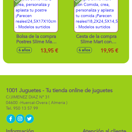
Bolsa de la compra
Cesta de la compra
Postres Slime Mart,
Slime Mart con
crea, personaliza y
Comida, crea,
13,95 €
19,95 €
6 años
6 años
aplasta tu postre
personaliza y
¡Parecen
aplasta tu comida
reales!24,5X17X10cm
¡Parecen
- Modelos surtidos
reales!18,2X24,5X14,5cm
- Modelos surtidos
1001 Juguetes - Tu tienda online de juguetes
C/JIMENEZ DIAZ Nº 31
04600 -
Huercal-Overa
( Almeria )
950 13 57 99
Información
Atención al cliente