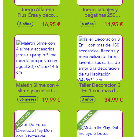
Juego Alfareria
Juego Tatuajes y
Plus Crea y decora
pegatinas 250
tus diseños de
pegatinas y 112
16,95 €
14,95 €
8 años
6 años
escayola
tatuajes
Maletin Slime con 4
Taller Decoracion 3
slime y accesorios
En 1 con mas de
¡crea tu propio
150 accesorios.
19,99 €
34,99 €
36 meses
3 años
Slime mezclando
Recorta y
polvo con agua!
personaliza tu
23,7x15,6x14,6 cm
libreta favorita, tus
NOVEDAD
NOVEDAD
cartas de amor o la
decoración de tu
Habitación
34x8x31 cm