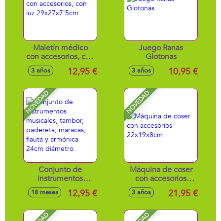
Maletín médico
Juego Ranas
con accesorios, con
Glotonas
luz 29x27x7'5cm
12,95 €
10,95 €
3 años
3 años
NOVEDAD
NOVEDAD
Conjunto de
Máquina de coser
instrumentos
con accesorios
musicales, tambor,
22x19x8cm
12,95 €
21,95 €
18 meses
3 años
padereta, maracas,
flauta y armónica
24cm diámetro