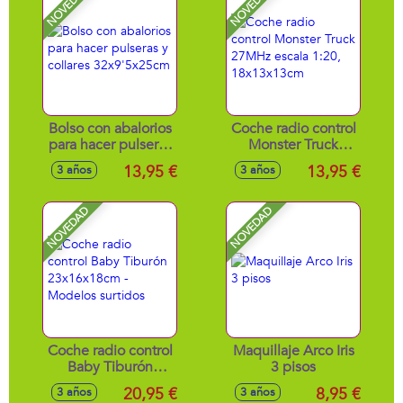
NOVEDAD
NOVEDAD
Bolso con abalorios
Coche radio control
para hacer pulseras
Monster Truck
y collares
27MHz escala 1:20,
13,95 €
13,95 €
3 años
3 años
32x9'5x25cm
18x13x13cm
NOVEDAD
NOVEDAD
Coche radio control
Maquillaje Arco Iris
Baby Tiburón
3 pisos
23x16x18cm -
20,95 €
8,95 €
3 años
3 años
Modelos surtidos