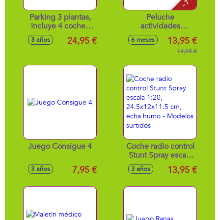
- 7 %
Parking 3 plantas,
Peluche
incluye 4 coches
actividades
45'5x34x47cm
animales unicornio,
24,95 €
13,95 €
3 años
6 meses
dinosaurio y
conejo, 17cm -
14,95 €
Modelos surtidos
Juego Consigue 4
Coche radio control
Stunt Spray escala
1:20, 24.5x12x11.5
7,95 €
13,95 €
3 años
3 años
cm, echa humo -
Modelos surtidos