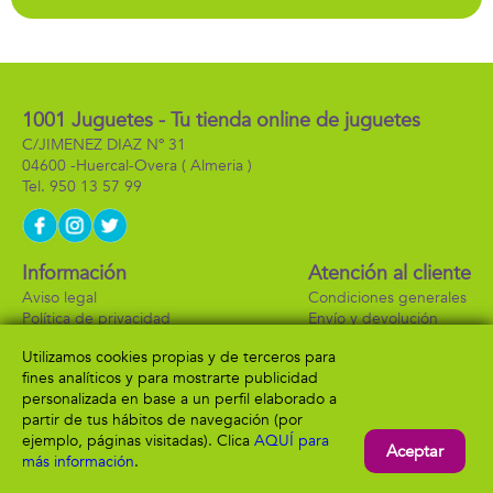
compartimentos
colecc¡onables
para guardar
10cm
accesorios y ropa. -
Modelos surtidos
1001 Juguetes - Tu tienda online de juguetes
C/JIMENEZ DIAZ Nº 31
04600 -
Huercal-Overa
( Almeria )
950 13 57 99
Información
Atención al cliente
Aviso legal
Condiciones generales
Política de privacidad
Envío y devolución
Política de cookies
Contacto
Utilizamos cookies propias y de terceros para
Formas de pago
fines analíticos y para mostrarte publicidad
personalizada en base a un perfil elaborado a
partir de tus hábitos de navegación (por
ejemplo, páginas visitadas). Clica
AQUÍ para
Aceptar
más información
.