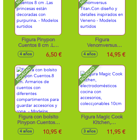
Figura Pinypon
Figura
Cuentos 8 cm .Las
Venomversus
princesas están
Titan.Con diseño y
6,50 €
14,95 €
4 años
4 años
decoradas con
detalles inspirados
purpurina. -
en Veneno -
Modelos surtidos
Modelos surtidos
NOVEDAD
NOVEDAD
Figura con bolsito
Figura Magic Cook
Pinypon Cuentos.8
Kitchen,
cm. Armarios de
electrodomésticos
10,95 €
11,95 €
4 años
3 años
cuentos con
cocina con
diferentes
accesorios,