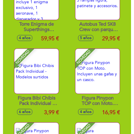
Torre Enigma de
Autobus Ted SK8
Superthings
Crew con parque
Kazoom Power
de 3 rampas figura,
59,95 €
29,95 €
4 años
5 años
Battle con luces y
patinete y
sonidos, incluye 1
accesorios.
enigma exclusivo,
NOVEDAD
NOVEDAD
1 aeronave, 1
disparador y 3
proyectiles
Figura Bibi Chibis
Figura Pinypon
Pack Individual -
TOP con Moto.
Modelos surtidos
Incluyen unas gafas
3,99 €
16,95 €
6 años
4 años
y un casco.
NOVEDAD
NOVEDAD