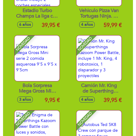
Estadio Turbo
Vehiculo Pizza Van
Champs La liga con
Tortugas Ninja. La
2 porterías con
furgoneta! Espacio
39,95 €
59,99 €
6 años
4 años
marcador de
para 4 tortugas.
puntos, barreras y
Aprieta la piza y
pegatinas ¡dale a la
lanzala!38x20 cm
NOVEDAD
NOVEDAD
rueda y chuta!
incluye 2 coches
especiales
Bola Sorpresa
Camión Mr. King
Mega Gross Mini
de Superthings
serie 2 comida
Kazoom Power
9,95 €
39,95 €
3 años
4 años
asquerosa 9'5 x 9'5
Battle, incluye 1 Mr.
x 9'5cm
King, 4 robotoxics,
1 disparador y 3
NOVEDAD
NOVEDAD
proyectiles