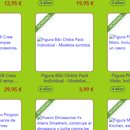
s
exclusivo 29X28X14 cm
asquero
12,95 €
19,95 €
3 años
3 años
NOVEDAD
NOVEDAD
K8 Crew
Figura Bibi Chibis Pack
Figura P
3 rampas
Individual - Modelos
Moto. Inc
nete y
surtidos
y 
29,95 €
3,99 €
6 años
4 años
s.
NOVEDAD
NOVEDAD