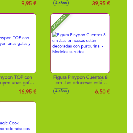
sa 9'5 x 9'5 x
Power Battle, incluye 1 Mr.
9,95 €
39,95 €
4 años
9'5cm
King, 4 robotoxics, 1
disparador y 3 proyectiles
NOVEDAD
inypon TOP con
Figura Pinypon Cuentos 8
luyen unas gafas
cm .Las princesas están
un casco.
decoradas con purpurina. -
16,95 €
6,50 €
4 años
Modelos surtidos