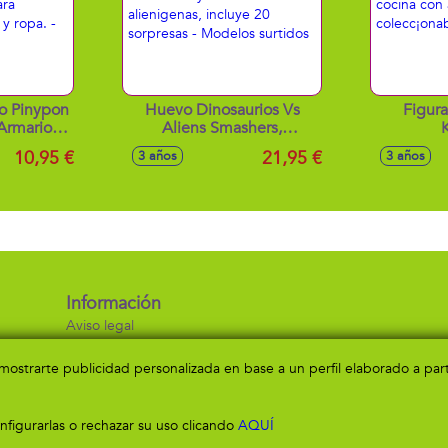
to Pinypon
Huevo Dinosaurios Vs
Figur
Armarios
Aliens Smashers,
iferentes
construye el dinosaurio y
electrodo
10,95 €
21,95 €
3 años
3 años
os para
lucha contra los
con 
os y ropa.
alienigenas, incluye 20
colecc
rtidos
sorpresas - Modelos
surtidos
Información
Aviso legal
Política de privacidad
Política de cookies
a mostrarte publicidad personalizada en base a un perfil elaborado a pa
figurarlas o rechazar su uso clicando
AQUÍ