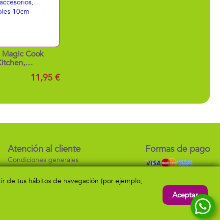
a Magic Cook
Kitchen,
mésticos cocina
11,95 €
accesorios,
¡onables 10cm
Atención al cliente
Formas de pago
Condiciones generales
Envío y devolución
Contacto
rtir de tus hábitos de navegación (por ejemplo,
Aceptar