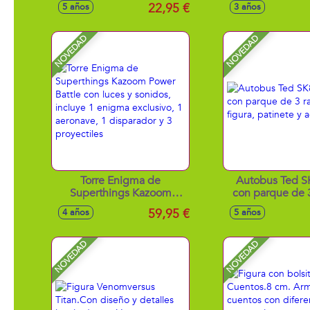
Colores Mágicos. Haz
surtido
22,95 €
5 años
3 años
Cualquier Pregunta.
Adivinan El Futuro!13 cm -
Modelos surtidos
NOVEDAD
NOVEDAD
Torre Enigma de
Autobus Ted S
Superthings Kazoom
con parque de 
Power Battle con luces y
figura, pati
59,95 €
4 años
5 años
sonidos, incluye 1 enigma
accesorio
exclusivo, 1 aeronave, 1
disparador y 3 proyectiles
NOVEDAD
NOVEDAD