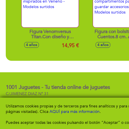
Figura Venomversus
Figura con bolsi
Titan.Con diseño y
Cuentos.8 cm. 
detalles inspirados en
de cuentos con d
14,95 €
4 años
4 años
Veneno - Modelos surtidos
compartiment
guardar accesori
- Modelos su
1001 Juguetes - Tu tienda online de juguetes
C/JIMENEZ DIAZ Nº 31
04600 -
Huercal-Overa
( Almeria )
950 13 57 99
Utilizamos cookies propias y de terceros para fines analíticos y par
páginas visitadas). Clica
AQUÍ para más información
.
Puedes aceptar todas las cookies pulsando el botón “Aceptar” o con