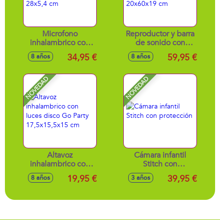
Microfono
Reproductor y barra
inhalambrico con
de sonido con
luz y karaoke "la
altavoces para DJ
34,95 €
59,95 €
8 años
8 años
voz" 28x5,4 cm
20x60x19 cm
NOVEDAD
NOVEDAD
Altavoz
Cámara infantil
inhalambrico con
Stitch con
luces disco Go
protección
19,95 €
39,95 €
8 años
3 años
Party 17,5x15,5x15
cm