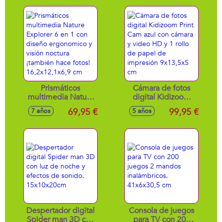
Prismáticos
Cámara de fotos
multimedia Nature
digital Kidizoom
Explorer 6 en 1 con
Print Cam azul con
69,95 €
99,95 €
7 años
5 años
diseño ergonomico
cámara y video HD
y visión noctura
y 1 rollo de papel
¡también hace
de impresión
fotos!
9x13,5x5 cm
16,2x12,1x6,9 cm
Despertador digital
Consola de juegos
Spider man 3D con
para TV con 200