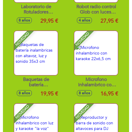
Laboratorio de
Robot radio control
Rotuladores
Glob con luces,
Olorosos Neón
Sonidos y
29,95 €
27,95 €
8 años
4 años
¡inventa tus colores!
Movimientos, habla
30x14x30 cm
en Ingles 24X17
Cm
NOVEDAD
NOVEDAD
Baquetas de
Microfono
batería
inhalambrico con
inalambricas con
karaoke 22x6,5 cm
19,95 €
16,95 €
8 años
8 años
altavoz, luz y
sonido 35x3 cm
NOVEDAD
NOVEDAD