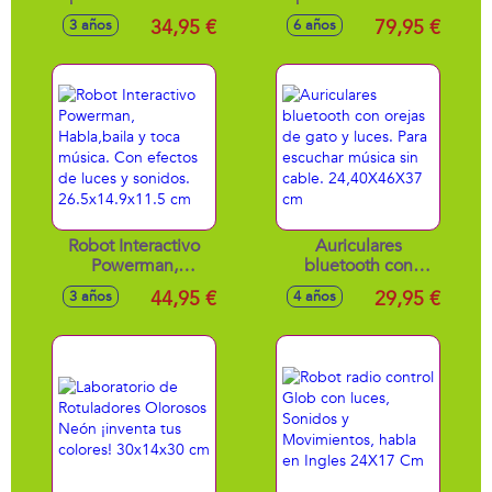
luz de noche y
juegos 2 mandos
34,95 €
79,95 €
3 años
6 años
efectos de sonido.
inalámbricos.
15x10x20cm
41x6x30,5 cm
Robot Interactivo
Auriculares
Powerman,
bluetooth con
Habla,baila y toca
orejas de gato y
44,95 €
29,95 €
3 años
4 años
música. Con
luces. Para
efectos de luces y
escuchar música
sonidos.
sin cable.
26.5x14.9x11.5 cm
24,40X46X37 cm