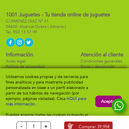
1001 Juguetes - Tu tienda online de juguetes
C/JIMENEZ DIAZ Nº 31
04600 -
Huercal-Overa
( Almeria )
950 13 57 99
Información
Atención al cliente
Aviso legal
Condiciones generales
Política de privacidad
Envío y devolución
Política de cookies
Contacto
Utilizamos cookies propias y de terceros para
Formas de pago
fines analíticos y para mostrarte publicidad
personalizada en base a un perfil elaborado a
partir de tus hábitos de navegación (por
ejemplo, páginas visitadas). Clica
AQUÍ para
Aceptar
más información
.
Puedes aceptar todas las cookies pulsando el
botón “Aceptar” o configurarlas o rechazar su
-
+
uso clicando
AQUÍ
Comprar
39,95€