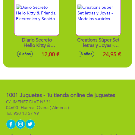
borrador y
sacapuntas.32X25X2
Cm
Diario Secreto
Creations Súper Set
Hello Kitty &
letras y Joyas -
Friends. Electronico
Modelos surtidos
12,00 €
24,95 €
6 años
8 años
y Sonido
1001 Juguetes - Tu tienda online de juguetes
C/JIMENEZ DIAZ Nº 31
04600 -
Huercal-Overa
( Almeria )
950 13 57 99