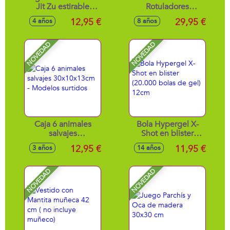
Jit Zu estirable
Rotuladores
Stretch Strikers 11
Olorosos Neón
12,95 €
29,95 €
4 años
8 años
cm - Modelos
¡inventa tus colores!
surtidos
30x14x30 cm
NOVEDAD
NOVEDAD
Caja 6 animales
Bola Hypergel X-
salvajes
Shot en blister
30x10x13cm -
(20.000 bolas de
12,95 €
11,95 €
3 años
14 años
Modelos surtidos
gel) 12cm
NOVEDAD
NOVEDAD