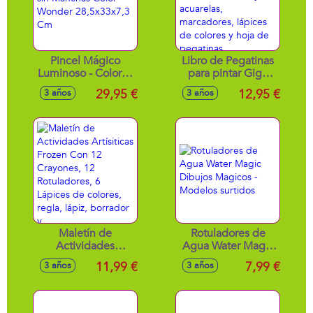
Pincel Mágico
Libro de Pegatinas
Luminoso - Colorea
para pintar Giga
sin Manchas Color
Block Stitch 5 En 1
29,95 €
12,95 €
3 años
3 años
Wonder
con bloc de dibujo,
28,5x33x7,3 Cm
acuarelas,
marcadores,
lápices de colores y
hoja de pegatinas
Maletín de
Rotuladores de
Actividades
Agua Water Magic
Artísiticas Frozen
Dibujos Magicos -
11,99 €
7,99 €
3 años
3 años
Con 12 Crayones,
Modelos surtidos
12 Rotuladores, 6
Lápices de colores,
regla, lápiz,