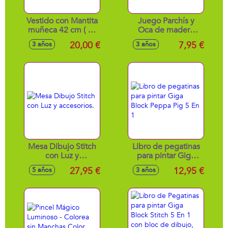
Vestido con Mantita
Juego Parchís y
muñeca 42 cm ( no
Oca de madera
incluye muñeco)
30x30 cm
20,00 €
7,95 €
3 años
3 años
Mesa Dibujo Stitch
Libro de pegatinas
con Luz y
para pintar Giga
accesorios.
Block Peppa Pig 5
27,95 €
12,95 €
5 años
3 años
En 1