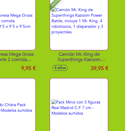
resa Mega Gross
Camión Mr. King de
erie 2 comida
Superthings Kazoom
sa 9'5 x 9'5 x
Power Battle, incluye 1 Mr.
9,95 €
39,95 €
4 años
9'5cm
King, 4 robotoxics, 1
disparador y 3 proyectiles