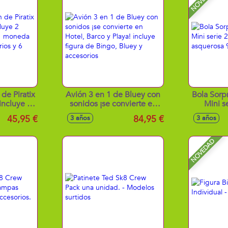
de Piratix
Avión 3 en 1 de Bluey con
Bola Sorp
incluye 2
sonidos ¡se convierte en
Mini s
ivos, 1
Hotel, Barco y Playa!
asquero
45,95 €
84,95 €
3 años
3 años
siva, 2
incluye figura de Bingo,
 monedas
Bluey y accesorios
NOVEDAD