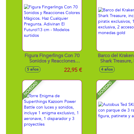
Figura Fingerlings Con 70
Barco del Kraken 
Sonidos y Reacciones
Shark Treasure, 
Colores Mágicos. Haz
piratix exclus
22,95 €
5 años
4 años
Cualquier Pregunta.
moneda exclu
Adivinan El Futuro!13 cm -
accesorios y 6
Modelos surtidos
gold
NOVEDAD
NOVEDAD