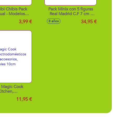
ibi Chibis Pack
Pack Minix con 5 figuras
dual - Modelos
Real Madrid C.F 7 cm -
surtidos
Modelos surtidos
3,99 €
34,95 €
8 años
a Magic Cook
Kitchen,
mésticos cocina
11,95 €
accesorios,
¡onables 10cm