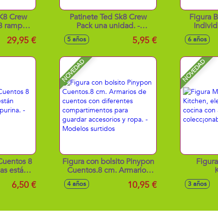
K8 Crew
Patinete Ted Sk8 Crew
Figura B
3 rampas
Pack una unidad. -
Indivi
nete y
Modelos surtidos
29,95 €
5,95 €
5 años
6 años
s.
NOVEDAD
NOVEDAD
Cuentos 8
Figura con bolsito Pinypon
Figur
as están
Cuentos.8 cm. Armarios
purina. -
de cuentos con diferentes
electrodo
6,50 €
10,95 €
4 años
3 años
tidos
compartimentos para
con 
guardar accesorios y ropa.
colecc
- Modelos surtidos