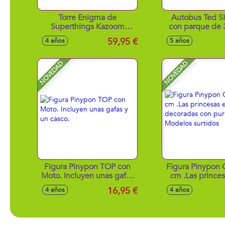
Torre Enigma de
Autobus Ted S
Superthings Kazoom
con parque de 
Power Battle con luces y
figura, pati
59,95 €
4 años
5 años
sonidos, incluye 1 enigma
accesorio
exclusivo, 1 aeronave, 1
disparador y 3 proyectiles
NOVEDAD
NOVEDAD
Figura Pinypon TOP con
Figura Pinypon 
Moto. Incluyen unas gafas
cm .Las princes
y un casco.
decoradas con pur
16,95 €
4 años
4 años
Modelos sur