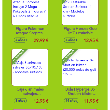
Figura Pokemon
Figura Heroes Goo
Ataque Sorpresa
Jit Zu estirable
Incluye 2 Mega
Stretch Strikers 11
29,99 €
12,95 €
4 años
4 años
Pokeballs 2 Figuras
cm - Modelos
Y 6 Discos Ataque
surtidos
NOVEDAD
NOVEDAD
Caja 6 animales
Bola Hypergel X-
salvajes
Shot en blister
30x10x13cm -
(20.000 bolas de
12,95 €
11,95 €
3 años
14 años
Modelos surtidos
gel) 12cm