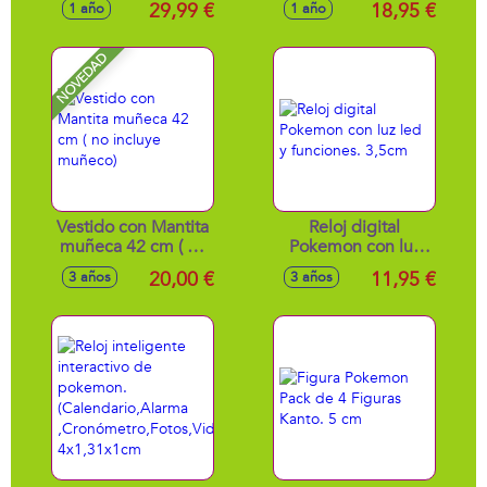
29,99 €
18,95 €
1 año
1 año
NOVEDAD
Vestido con Mantita
Reloj digital
muñeca 42 cm ( no
Pokemon con luz
incluye muñeco)
led y funciones.
20,00 €
11,95 €
3 años
3 años
3,5cm