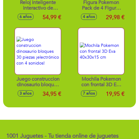
Reloj inteligente
Figura Pokemon
interactivo de
Pack de 4 Figuras
pokemon.
Kanto. 5 cm
54,99 €
29,98 €
6 años
4 años
(Calendario,Alarma
,Cronómetro,Fotos,Videos,Mp3)
4x1,31x1cm
Juego construccion
Mochila Pokemon
dinosaurio bloques
con frontal 3D Eva
30 piezas
40x30x15 cm
34,95 €
19,95 €
3 años
7 años
¡electrónico con 4
sonidos!
1001 Juguetes - Tu tienda online de juguetes