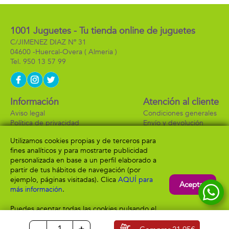
1001 Juguetes - Tu tienda online de juguetes
C/JIMENEZ DIAZ Nº 31
04600 -
Huercal-Overa
( Almeria )
950 13 57 99
Información
Atención al cliente
Aviso legal
Condiciones generales
Política de privacidad
Envío y devolución
Política de cookies
Contacto
Utilizamos cookies propias y de terceros para
Formas de pago
fines analíticos y para mostrarte publicidad
personalizada en base a un perfil elaborado a
partir de tus hábitos de navegación (por
ejemplo, páginas visitadas). Clica
AQUÍ para
Aceptar
más información
.
Puedes aceptar todas las cookies pulsando el
botón “Aceptar” o configurarlas o rechazar su
uso clicando
AQUÍ