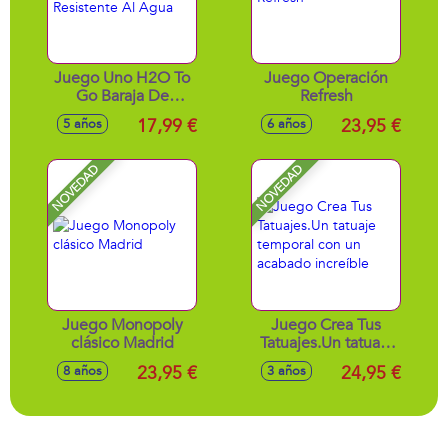
Juego Uno H2O To
Juego Operación
Go Baraja De
Refresh
Cartas Resistente Al
17,99 €
23,95 €
5 años
6 años
Agua
NOVEDAD
NOVEDAD
Juego Monopoly
Juego Crea Tus
clásico Madrid
Tatuajes.Un tatuaje
temporal con un
23,95 €
24,95 €
8 años
3 años
acabado increíble