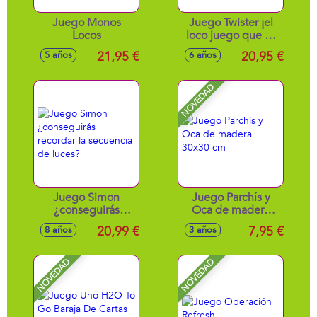
Juego Monos
Juego Twister ¡el
Locos
loco juego que os
retorcerá de risa!
21,95 €
20,95 €
5 años
6 años
NOVEDAD
Juego Simon
Juego Parchís y
¿conseguirás
Oca de madera
recordar la
30x30 cm
20,99 €
7,95 €
8 años
3 años
secuencia de
luces?
NOVEDAD
NOVEDAD