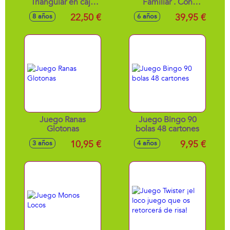
Triangular en caja
Familiar . Con
de metal
Preguntas
22,50 €
39,95 €
8 años
6 años
27x27x5,7 cm
Adaptadas Para El
Nivel De La Edad
Juego Ranas
Juego Bingo 90
Glotonas
bolas 48 cartones
10,95 €
9,95 €
3 años
4 años