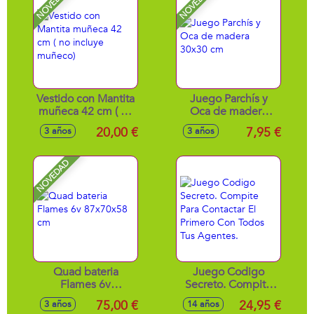
NOVEDAD
NOVEDAD
Vestido con Mantita
Juego Parchís y
muñeca 42 cm ( no
Oca de madera
incluye muñeco)
30x30 cm
20,00 €
7,95 €
3 años
3 años
NOVEDAD
Quad bateria
Juego Codigo
Flames 6v
Secreto. Compite
87x70x58 cm
Para Contactar El
75,00 €
24,95 €
3 años
14 años
Primero Con Todos