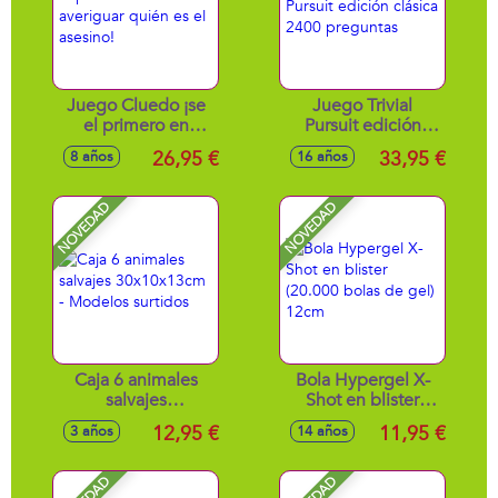
Juego Cluedo ¡se
Juego Trivial
el primero en
Pursuit edición
averiguar quién es
clásica 2400
26,95 €
33,95 €
8 años
16 años
el asesino!
preguntas
NOVEDAD
NOVEDAD
Caja 6 animales
Bola Hypergel X-
salvajes
Shot en blister
30x10x13cm -
(20.000 bolas de
12,95 €
11,95 €
3 años
14 años
Modelos surtidos
gel) 12cm