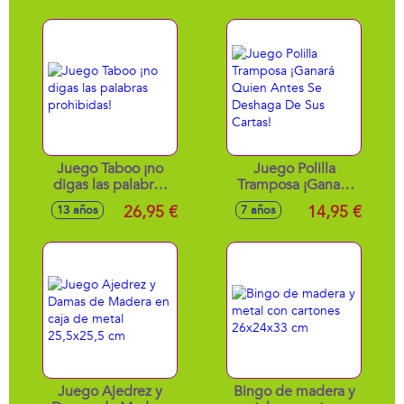
Tus Agentes.
Juego Taboo ¡no
Juego Polilla
digas las palabras
Tramposa ¡Ganará
prohibidas!
Quien Antes Se
26,95 €
14,95 €
13 años
7 años
Deshaga De Sus
Cartas!
Juego Ajedrez y
Bingo de madera y