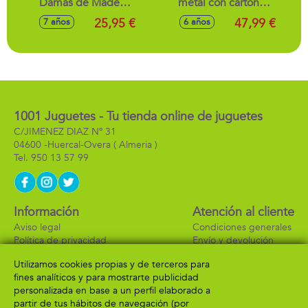
Damas de Madera
metal con cartones
en caja de metal
26x24x33 cm
25,95 €
47,99 €
7 años
6 años
25,5x25,5 cm
1001 Juguetes - Tu tienda online de juguetes
C/JIMENEZ DIAZ Nº 31
04600 -
Huercal-Overa
( Almeria )
950 13 57 99
Información
Atención al cliente
Aviso legal
Condiciones generales
Política de privacidad
Envío y devolución
Política de cookies
Contacto
Utilizamos cookies propias y de terceros para
Formas de pago
fines analíticos y para mostrarte publicidad
personalizada en base a un perfil elaborado a
partir de tus hábitos de navegación (por