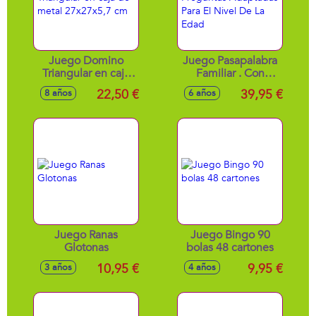
Juego Domino
Juego Pasapalabra
Triangular en caja
Familiar . Con
de metal
Preguntas
22,50 €
39,95 €
8 años
6 años
27x27x5,7 cm
Adaptadas Para El
Nivel De La Edad
Juego Ranas
Juego Bingo 90
Glotonas
bolas 48 cartones
10,95 €
9,95 €
3 años
4 años