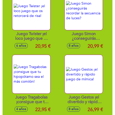
Juego Twister ¡el
Juego Simon
loco juego que os
¿conseguirás
retorcerá de risa!
recordar la
20,95 €
20,99 €
6 años
8 años
secuencia de
luces?
Juego Tragabolas
Juego Gestos ¡el
¡consigue que tu
divertido y rápido
hipopótamo sea el
juego de mímica!
22,95 €
26,99 €
4 años
8 años
más comilón!