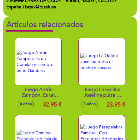
2 EJEMPLARES DE CADA. - Bilbao, 48004 ( VIZCAYA -
España ) bizak@bizak.es
Artículos relacionados
Juego Antón
Juego La Gallina
Zampón. Es un
Josefina pulsa el
Comilón y siempre
pecho y cacarea
32,95 €
23,95 €
4 años
3 años
tiene Hambre.