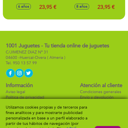
23,95 €
23,95 €
6 años
8 años
1001 Juguetes - Tu tienda online de juguetes
C/JIMENEZ DIAZ Nº 31
04600 -
Huercal-Overa
( Almeria )
950 13 57 99
Información
Atención al cliente
Aviso legal
Condiciones generales
Política de privacidad
Envío y devolución
Política de cookies
Contacto
Utilizamos cookies propias y de terceros para
Formas de pago
fines analíticos y para mostrarte publicidad
personalizada en base a un perfil elaborado a
partir de tus hábitos de navegación (por