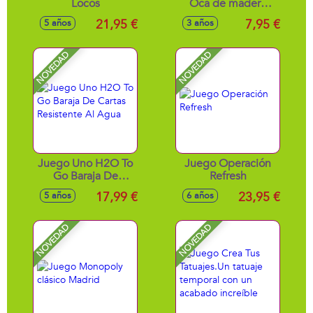
Locos
Oca de madera
30x30 cm
21,95 €
7,95 €
5 años
3 años
NOVEDAD
NOVEDAD
Juego Uno H2O To
Juego Operación
Go Baraja De
Refresh
Cartas Resistente Al
17,99 €
23,95 €
5 años
6 años
Agua
NOVEDAD
NOVEDAD