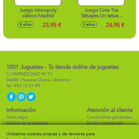
Juego Monopoly
Juego Crea Tus
clásico Madrid
Tatuajes.Un tatuaje
temporal con un
23,95 €
24,95 €
8 años
3 años
acabado increíble
1001 Juguetes - Tu tienda online de juguetes
C/JIMENEZ DIAZ Nº 31
04600 -
Huercal-Overa
( Almeria )
950 13 57 99
Información
Atención al cliente
Aviso legal
Condiciones generales
Política de privacidad
Envío y devolución
Política de cookies
Contacto
Utilizamos cookies propias y de terceros para
Formas de pago