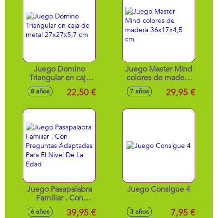
Juego Domino
Juego Master Mind
Triangular en caja
colores de madera
de metal
36x17x4,5 cm
22,50 €
29,95 €
8 años
7 años
27x27x5,7 cm
Juego Pasapalabra
Juego Consigue 4
Familiar . Con
Preguntas
39,95 €
7,95 €
6 años
3 años
Adaptadas Para El