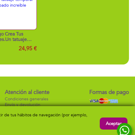
o Crea Tus
es.Un tatuaje
 con un acabado
24,95 €
ncreíble
Atención al cliente
Formas de pago
Condiciones generales
Envío y devolución
Contacto
rtir de tus hábitos de navegación (por ejemplo,
Aceptar