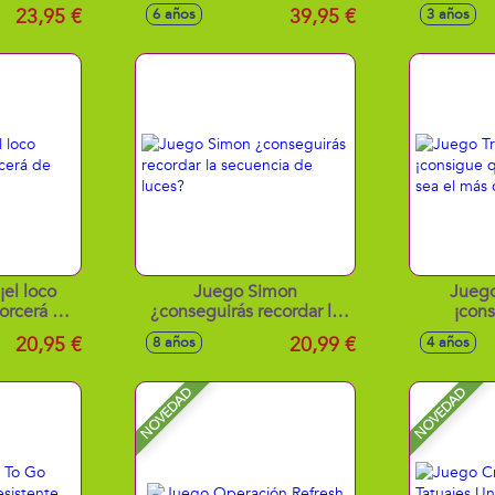
Adaptadas Para El Nivel
23,95 €
39,95 €
6 años
3 años
De La Edad
¡el loco
Juego Simon
Juego
orcerá de
¿conseguirás recordar la
¡cons
secuencia de luces?
hipopót
20,95 €
20,99 €
8 años
4 años
c
NOVEDAD
NOVEDAD