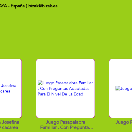
CAYA - España ) bizak@bizak.es
 Josefina
Juego Pasapalabra
Juego R
y cacarea
Familiar . Con Preguntas