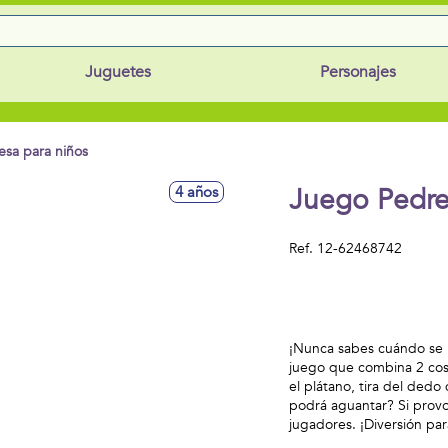
Juguetes
Personajes
sa para niños
Juego Pedre
4 años
Ref.
12-62468742
¡Nunca sabes cuándo se l
juego que combina 2 cosa
el plátano, tira del ded
podrá aguantar? Si provo
jugadores. ¡Diversión para