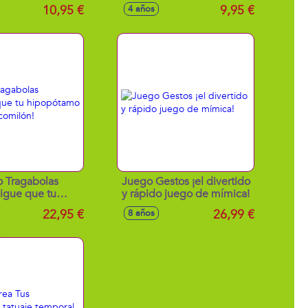
10,95 €
9,95 €
4 años
 Tragabolas
Juego Gestos ¡el divertido
igue que tu
y rápido juego de mímica!
amo sea el más
22,95 €
26,99 €
8 años
omilón!