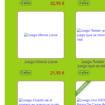
tiene Hambre.
32,95 €
4 años
3 años
Juego Monos Locos
Juego Twister 
juego que os ret
risa!
21,95 €
5 años
6 años
NOVEDAD