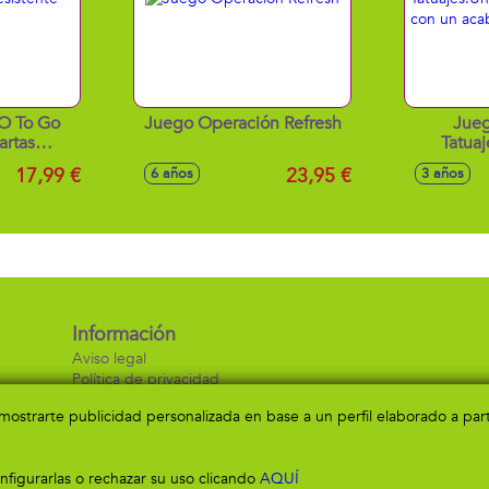
O To Go
Juego Operación Refresh
Jueg
artas
Tatuaj
l Agua
temporal
17,99 €
23,95 €
6 años
3 años
i
Información
Aviso legal
Política de privacidad
Política de cookies
a mostrarte publicidad personalizada en base a un perfil elaborado a pa
figurarlas o rechazar su uso clicando
AQUÍ