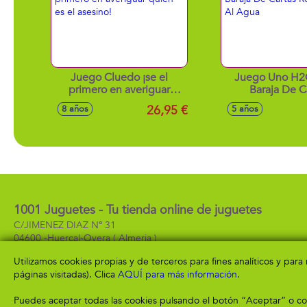
Juego Cluedo ¡se el
Juego Uno H2
primero en averiguar
Baraja De C
quién es el asesino!
Resistente A
26,95 €
8 años
5 años
1001 Juguetes - Tu tienda online de juguetes
C/JIMENEZ DIAZ Nº 31
04600 -
Huercal-Overa
( Almeria )
950 13 57 99
Utilizamos cookies propias y de terceros para fines analíticos y par
páginas visitadas). Clica
AQUÍ para más información
.
Puedes aceptar todas las cookies pulsando el botón “Aceptar” o con