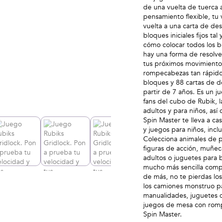
de una vuelta de tuerca 
pensamiento flexible, tu
vuelta a una carta de de
bloques iniciales fijos ta
cómo colocar todos los bl
hay una forma de resolve
tus próximos movimientos
rompecabezas tan rápido 
bloques y 88 cartas de de
partir de 7 años. Es un 
fans del cubo de Rubik, 
adultos y para niños, as
Spin Master te lleva a c
y juegos para niños, inc
Colecciona animales de p
figuras de acción, muñec
adultos o juguetes para
mucho más sencilla compr
de más, no te pierdas los
los camiones monstruo pa
manualidades, juguetes d
juegos de mesa con romp
Spin Master.