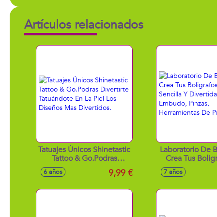
Artículos relacionados
Tatuajes Únicos Shinetastic
Laboratorio De B
Tattoo & Go.Podras
Crea Tus Bolig
Divertirte Tatuándote En
Forma Sencilla Y 
9,99 €
6 años
7 años
La Piel Los Diseños Mas
Con Embudo, 
Divertidos.
Herramient
Precisió