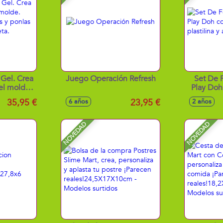
Gel. Crea
Juego Operación Refresh
Set De 
el molde.
Play Doh
s uñas y
plastili
35,95 €
23,95 €
6 años
2 años
la luz
x9.8x31 cm
NOVEDAD
NOVEDAD