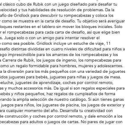
al clásico cubo de Rubik con un juego diseñado para desafiar tu
 velocidad y tus habilidades de resolución de problemas. Da la
safío de Gridlock para descubrir tu rompecabezas y coloca los
l y como se muestra en la carta de desafío. Tu objetivo será averiguar
oques restantes en el tablero sin mover los bloques iniciales. Solo
r el rompecabezas para cada carta de desafío, así que elige bien
. Juega solo o con un amigo para intentar resolver el
como sea posible. Gridlock incluye un estuche de viaje, 11
safío distintas divididas en cuatro niveles de dificultad para niños a
juego imprescindible para los amantes de los rompecabezas y los
la Carrera de Rubik, los juegos de ingenio, los rompecabezas para
í como un regalo formidable para hombres, mujeres y adolescentes.
asa la diversión para los más pequeños con una variedad de juguetes
luidos juguetes para bebés, juguetes para niñas y juegos de mesa.
eluche, juguetes de aprendizaje, coches por control remoto,
as y muchos accesorios más. Da igual si son regalos especiales para
 bebés y niños pequeños, haz regalos de cumpleaños de forma
ando la amplia selección de nuestro catálogo. Si aún tienes ganas
 juegos para niños, los juguetes de piscina, los juegos de exterior y
ra cualquier momento del año. Desarrolla tu creatividad con
e construcción y coches por control remoto, y dale emoción a los
ecabezas para adultos o juegos de cartas. No pares de jugar con