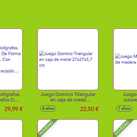
olígrafos.
Juego Domino Triangular
Juego
rafos De
en caja de metal
color
Divertida.
27x27x5,7 cm
36x
29,99 €
22,50 €
8 años
7 años
Pinzas,
as De
n…
NOVEDAD
NOVEDAD