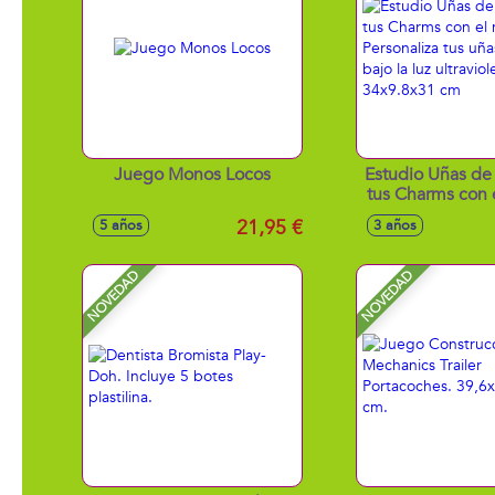
Juego Monos Locos
Estudio Uñas de 
tus Charms con 
Personaliza tu
21,95 €
5 años
3 años
ponlas bajo 
ultravioleta. 34
NOVEDAD
NOVEDAD