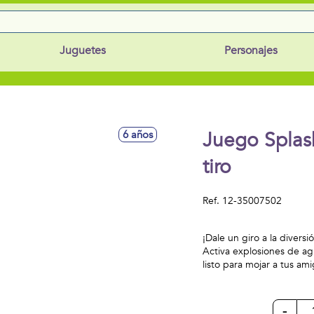
Juguetes
Personajes
Juego Splas
6 años
tiro
Ref.
12-35007502
¡Dale un giro a la diversi
Activa explosiones de agu
listo para mojar a tus a
-