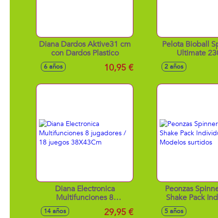
Diana Dardos Aktive31 cm
Pelota Bioball 
con Dardos Plastico
Ultimate 2
10,95 €
6 años
2 años
Diana Electronica
Peonzas Spinn
Multifunciones 8
Shake Pack Indi
jugadores / 18 juegos
Modelos sur
29,95 €
14 años
5 años
38X43Cm