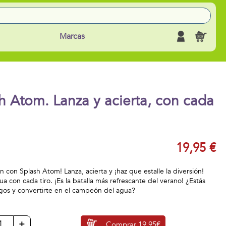
Marcas
h Atom. Lanza y acierta, con cada
19,95 €
ón con Splash Atom! Lanza, acierta y ¡haz que estalle la diversión!
a con cada tiro. ¡Es la batalla más refrescante del verano! ¿Estás
migos y convertirte en el campeón del agua?
+
Comprar
19,95€