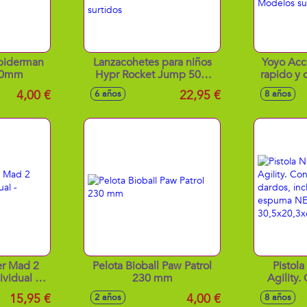
Spiderman
Lanzacohetes para niños
Yoyo Acc
30mm
Hypr Rocket Jump 500.
rapido y 
Incluye 3 cohetes y
mundo. 
4,00 €
22,95 €
6 años
8 años
lanzador conectable. -
Model
Modelos surtidos
er Mad 2
Pelota Bioball Paw Patrol
Pistola
vidual -
230 mm
Agility
tidos
para 6 da
15,95 €
4,00 €
2 años
8 años
dardos 