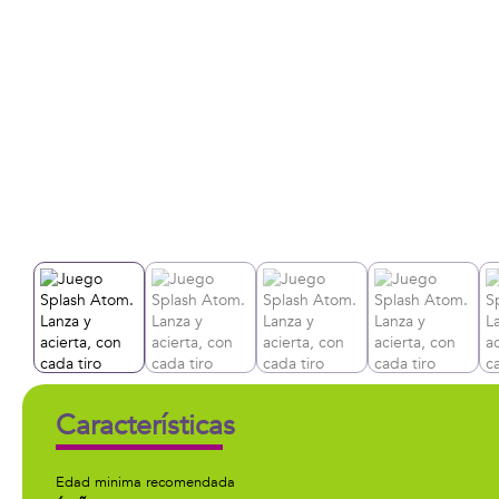
Características
Edad minima recomendada