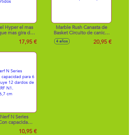
el Hyper el mas
Marble Rush Canasta de
que mas gira del
Basket Circuito de canicas
11x17x4 cm. -
interactivo 28,9x56x46,6
17,95 €
20,95 €
4 años
os surtidos
cm
 Nerf N Series
. Con capacidad
rdos, incluye 12
10,95 €
de espuma NERF