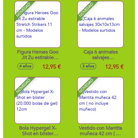
NOVEDAD
NOVEDAD
Figura Heroes Goo
Caja 6 animales
Jit Zu estirable
salvajes
Stretch Strikers 11
30x10x13cm -
12,95 €
12,95 €
4 años
3 años
cm - Modelos
Modelos surtidos
surtidos
NOVEDAD
NOVEDAD
Bola Hypergel X-
Vestido con Mantita
Shot en blister
muñeca 42 cm ( no