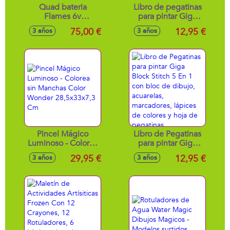
Quad bateria
Libro de pegatinas
Flames 6v
para pintar Giga
87x70x58 cm
Block Peppa Pig 5
75,00 €
12,95 €
3 años
3 años
En 1
Pincel Mágico
Libro de Pegatinas
Luminoso - Colorea
para pintar Giga
sin Manchas Color
Block Stitch 5 En 1
29,95 €
12,95 €
3 años
3 años
Wonder
con bloc de dibujo,
28,5x33x7,3 Cm
acuarelas,
marcadores,
lápices de colores y
hoja de pegatinas