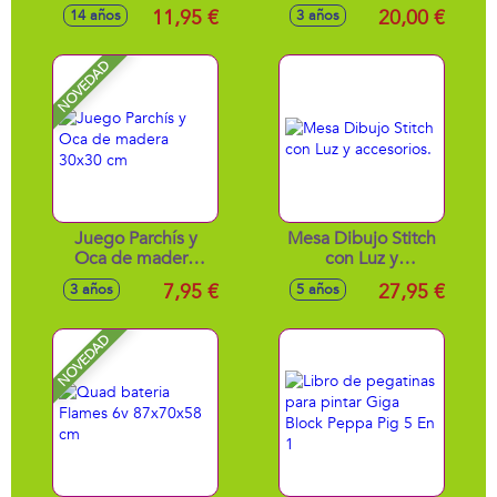
(20.000 bolas de
incluye muñeco)
11,95 €
20,00 €
14 años
3 años
gel) 12cm
NOVEDAD
Juego Parchís y
Mesa Dibujo Stitch
Oca de madera
con Luz y
30x30 cm
accesorios.
7,95 €
27,95 €
3 años
5 años
NOVEDAD