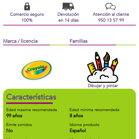
Comercio seguro
Devolución
Atención al cliente
100%
en 14 días
950 13 57 99
Marca / licencia
Familias
Dibujar y pintar
Características
Edad maxima recomendada
Edad minima recomendada
99 años
8 años
Emite sonidos
Idioma producto
No
Español