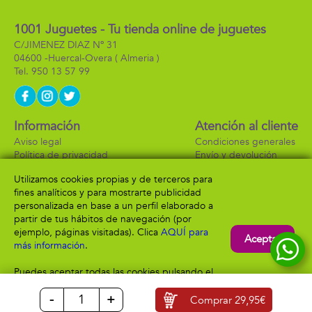
1001 Juguetes - Tu tienda online de juguetes
C/JIMENEZ DIAZ Nº 31
04600 -
Huercal-Overa
( Almeria )
950 13 57 99
Información
Atención al cliente
Aviso legal
Condiciones generales
Política de privacidad
Envío y devolución
Política de cookies
Contacto
Utilizamos cookies propias y de terceros para
Formas de pago
fines analíticos y para mostrarte publicidad
personalizada en base a un perfil elaborado a
partir de tus hábitos de navegación (por
ejemplo, páginas visitadas). Clica
AQUÍ para
Aceptar
más información
.
Puedes aceptar todas las cookies pulsando el
botón “Aceptar” o configurarlas o rechazar su
-
+
uso clicando
AQUÍ
Comprar
29,95€