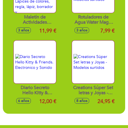
Maletín de
Rotuladores de
Actividades
Agua Water Magic
Artísiticas Frozen
Dibujos Magicos -
11,99 €
7,99 €
3 años
3 años
Con 12 Crayones,
Modelos surtidos
12 Rotuladores, 6
Lápices de colores,
regla, lápiz,
borrador y
sacapuntas.32X25X2
Cm
Diario Secreto
Creations Súper Set
Hello Kitty &
letras y Joyas -
Friends. Electronico
Modelos surtidos
12,00 €
24,95 €
6 años
8 años
y Sonido