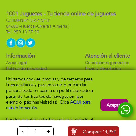
1001 Juguetes - Tu tienda online de juguetes
C/JIMENEZ DIAZ Nº 31
04600 -
Huercal-Overa
( Almeria )
950 13 57 99
Información
Atención al cliente
Aviso legal
Condiciones generales
Política de privacidad
Envío y devolución
Política de cookies
Contacto
Utilizamos cookies propias y de terceros para
Formas de pago
fines analíticos y para mostrarte publicidad
personalizada en base a un perfil elaborado a
partir de tus hábitos de navegación (por
ejemplo, páginas visitadas). Clica
AQUÍ para
Aceptar
más información
.
Puedes aceptar todas las cookies pulsando el
botón “Aceptar” o configurarlas o rechazar su
-
+
uso clicando
AQUÍ
Comprar
14,95€