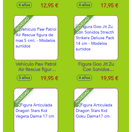
Stretch Strikers 11
Hulk. Brilla en la
12,95 €
17,95 €
4 años
4 años
cm - Modelos
oscuridad. 13 CM
surtidos
NOVEDAD
NOVEDAD
Vehículo Paw Patrol
Figura Goo Jit Zu
Air Rescue figura
Con Sonidos
de mas 5 cml. -
Strecth Strikers
19,95 €
19,95 €
3 años
4 años
Modelos surtidos
Deliuxe Pack 14 cm
- Modelos surtidos
NOVEDAD
NOVEDAD