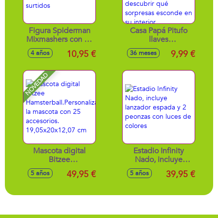
Figura Spiderman
Casa Papá Pitufo
Mixmashers con 16
llaves
puntos de
magicas.Encuentra
10,95 €
9,99 €
4 años
36 meses
conexion. 12 cm -
la llave mágica y
Modelos surtidos
usala para abrir la
casa y descubrir
NOVEDAD
qué sorpresas
esconde en su
interior.
Mascota digital
Estadio Infinity
Bitzee
Nado, incluye
Hamsterball.Personaliza
lanzador espada y
49,95 €
39,95 €
5 años
5 años
la mascota con 25
2 peonzas con
accesorios.
luces de colores
19,05x20x12,07 cm