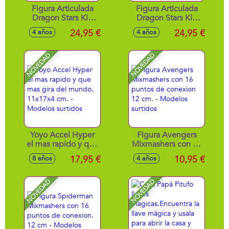
Figura Articulada
Figura Articulada
Dragon Stars Kid
Dragon Stars Kid
Vegeta Daima 17
Goku Daima17 cm
24,95 €
24,95 €
4 años
4 años
cm
NOVEDAD
NOVEDAD
Yoyo Accel Hyper
Figura Avengers
el mas rapido y que
Mixmashers con 16
mas gira del
puntos de
17,95 €
10,95 €
8 años
4 años
mundo. 11x17x4
conexion 12 cm. -
cm. - Modelos
Modelos surtidos
surtidos
NOVEDAD
NOVEDAD