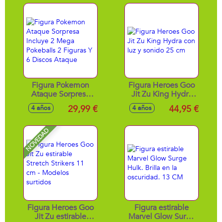
Figura Pokemon
Figura Heroes Goo
Ataque Sorpresa
Jit Zu King Hydra
Incluye 2 Mega
con luz y sonido 25
29,99 €
44,95 €
4 años
4 años
Pokeballs 2 Figuras
cm
Y 6 Discos Ataque
NOVEDAD
Figura Heroes Goo
Figura estirable
Jit Zu estirable
Marvel Glow Surge