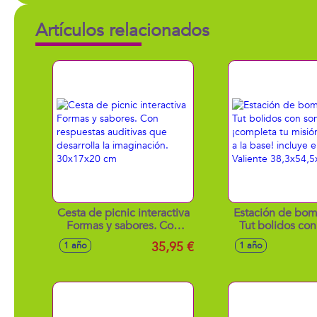
Artículos relacionados
Cesta de picnic interactiva
Estación de bom
Formas y sabores. Con
Tut bolidos con
respuestas auditivas que
¡completa tu m
35,95 €
1 año
1 año
desarrolla la imaginación.
vuelve a la base!
30x17x20 cm
vehiculo Val
38,3x54,5x4