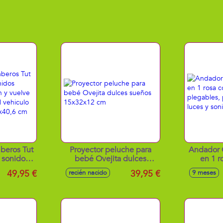
beros Tut
Proyector peluche para
Andador 
 sonidos
bebé Ovejita dulces
en 1 r
isión y
sueños 15x32x12 cm
plegables,
49,95 €
39,95 €
recién nacido
9 meses
 incluye el
luces y s
iente
0,6 cm