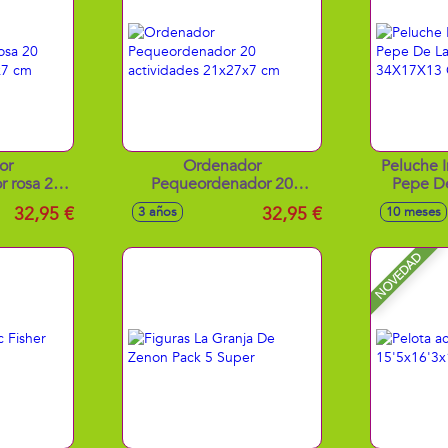
or
Ordenador
Peluche I
 rosa 20
Pequeordenador 20
Pepe De
x27x7 cm
actividades 21x27x7 cm
Zenon 
32,95 €
32,95 €
3 años
10 meses
NOVEDAD