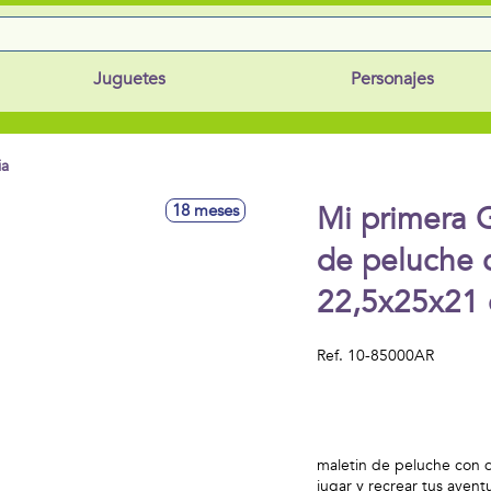
Juguetes
Personajes
ia
Mi primera 
18 meses
de peluche c
22,5x25x21
Ref.
10-85000AR
maletin de peluche con d
jugar y recrear tus avent