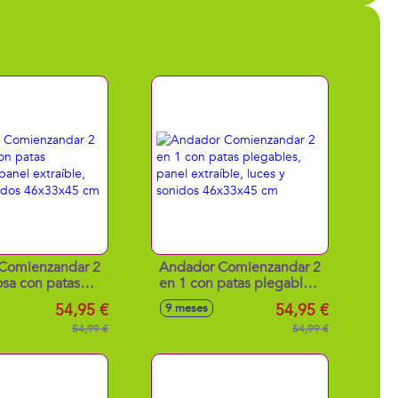
Comienzandar 2
Andador Comienzandar 2
osa con patas
en 1 con patas plegables,
 panel extraíble,
panel extraíble, luces y
54,95 €
54,95 €
9 meses
onidos 46x33x45
sonidos 46x33x45 cm
cm
54,99 €
54,99 €