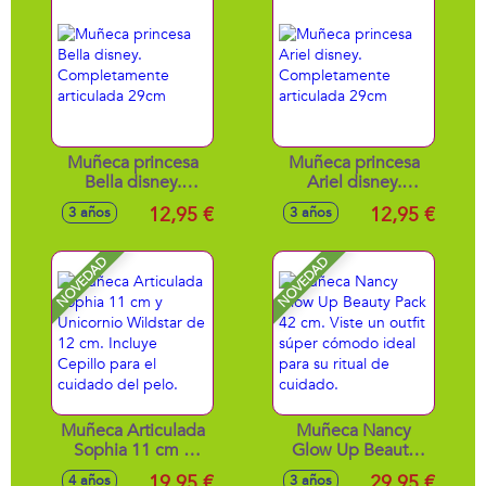
Muñeca princesa
Muñeca princesa
Bella disney.
Ariel disney.
Completamente
Completamente
12,95 €
12,95 €
3 años
3 años
articulada 29cm
articulada 29cm
NOVEDAD
NOVEDAD
Muñeca Articulada
Muñeca Nancy
Sophia 11 cm y
Glow Up Beauty
Unicornio Wildstar
Pack 42 cm. Viste
19,95 €
29,95 €
4 años
3 años