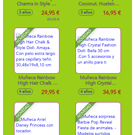
Charms in Style 42
Coconut. Huelen a
cm. Incluyen unos
coco. 42 cm. -
24,95 €
16,95 €
3 años
3 años
zuecos que
Modelos surtidos
pueden
25,95 €
personalizarse con
variedad de
NOVEDAD
NOVEDAD
charms.
Muñeca Rainbow
Muñeca Rainbow
High Hair Chalk &
High Crystal
Style Doll- Amaya.
Fashion Doll- Bella
29,95 €
34,95 €
4 años
4 años
Con pelo extra
30 cm .Con 5
largo para cepillary
accesorios y un
teñir.
anillo para ti
NOVEDAD
NOVEDAD
30,48x19x8,10 cm