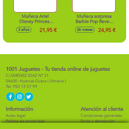
Muñeca Ariel
Muñeca sorpresa
Disney Princess
Barbie Pop Reveal
con tocador.
Fiesta de animales.
21,95 €
24,95 €
3 años
36 meses
- Modelos surtidos
1001 Juguetes - Tu tienda online de juguetes
C/JIMENEZ DIAZ Nº 31
04600 -
Huercal-Overa
( Almeria )
950 13 57 99
Información
Atención al cliente
Aviso legal
Condiciones generales
Política de privacidad
Envío y devolución
Política de cookies
Contacto