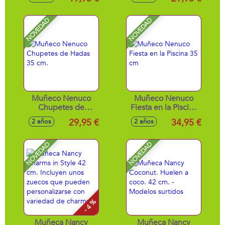
de 12 cm. Incluye
un outfit súper
Cepillo para el
cómodo ideal para
cuidado del pelo.
su ritual de
NOVEDAD
NOVEDAD
cuidado.
Muñeco Nenuco
Muñeco Nenuco
Chupetes de
Fiesta en la Piscina
Hadas 35 cm.
35 cm
29,95 €
34,95 €
2 años
2 años
NOVEDAD
NOVEDAD
- 4 %
Muñeca Nancy
Muñeca Nancy