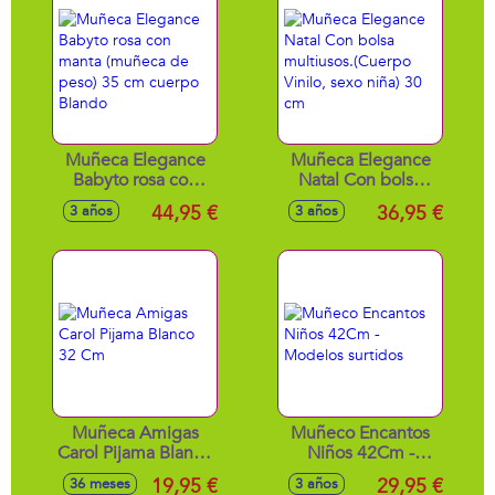
cambiador ¡Nenuco
tiene un efecto
mágico en el pelo!
Muñeca Elegance
Muñeca Elegance
Babyto rosa con
Natal Con bolsa
manta (muñeca de
multiusos.(Cuerpo
44,95 €
36,95 €
3 años
3 años
peso) 35 cm
Vinilo, sexo niña)
cuerpo Blando
30 cm
Muñeca Amigas
Muñeco Encantos
Carol Pijama Blanco
Niños 42Cm -
32 Cm
Modelos surtidos
19,95 €
29,95 €
36 meses
3 años