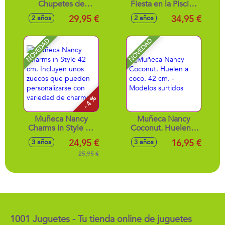
Chupetes de
Fiesta en la Piscina
Hadas 35 cm.
35 cm
29,95 €
34,95 €
2 años
2 años
NOVEDAD
NOVEDAD
- 4 %
Muñeca Nancy
Muñeca Nancy
Charms in Style 42
Coconut. Huelen a
cm. Incluyen unos
coco. 42 cm. -
24,95 €
16,95 €
3 años
3 años
zuecos que
Modelos surtidos
pueden
25,95 €
personalizarse con
variedad de
charms.
1001 Juguetes - Tu tienda online de juguetes