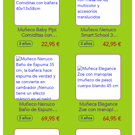
Muñeco Baby Pipi
Muñeco Nenuco
Comiditas con
Smart School 35
bañera
cm con mesa de
22,95 €
42,95 €
3 años
3 años
40x13x58cm
luz multicolor y
accesorios
translucidos
Muñeco Nenuco
Muñeca Elegance
Baño de Espuma
Zoe con manoplas
35 cm, la bañera
(muñeco de peso)
69,95 €
64,95 €
3 años
3 años
hace espuma de
cuerpo blando 45
verdad y se
cm
convierte en