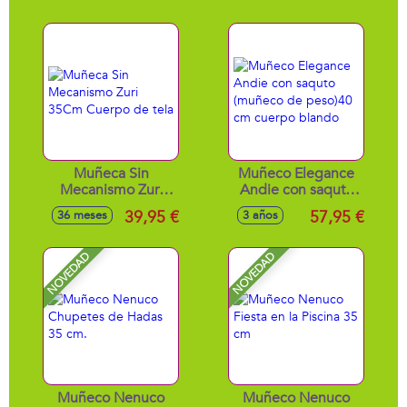
Muñeca Sin
Muñeco Elegance
Mecanismo Zuri
Andie con saquto
35Cm Cuerpo de
(muñeco de
39,95 €
57,95 €
36 meses
3 años
tela
peso)40 cm cuerpo
blando
NOVEDAD
NOVEDAD
Muñeco Nenuco
Muñeco Nenuco