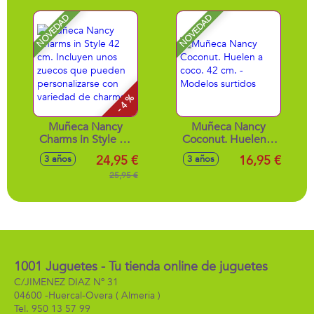
NOVEDAD
NOVEDAD
- 4 %
Muñeca Nancy
Muñeca Nancy
Charms in Style 42
Coconut. Huelen a
cm. Incluyen unos
coco. 42 cm. -
24,95 €
16,95 €
3 años
3 años
zuecos que
Modelos surtidos
pueden
25,95 €
personalizarse con
variedad de
charms.
1001 Juguetes - Tu tienda online de juguetes
C/JIMENEZ DIAZ Nº 31
04600 -
Huercal-Overa
( Almeria )
950 13 57 99