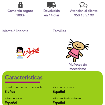
Comercio seguro
Devolución
Atención al cliente
100%
en 14 días
950 13 57 99
Marca / licencia
Familias
Muñecas sin
mecanismo
Características
Edad minima recomendada
Idioma producto
3 años
Español
Idiomas caja
Idiomas instrucciones
Español
Español