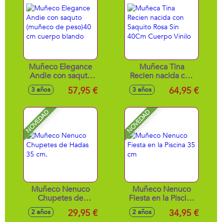
Muñeco Elegance
Muñeca Tina
Andie con saquto
Recien nacida con
(muñeco de
Saquito Rosa Sin
57,95 €
64,95 €
3 años
3 años
peso)40 cm cuerpo
40Cm Cuerpo
blando
Vinilo
NOVEDAD
NOVEDAD
Muñeco Nenuco
Muñeco Nenuco
Chupetes de
Fiesta en la Piscina
Hadas 35 cm.
35 cm
29,95 €
34,95 €
2 años
2 años