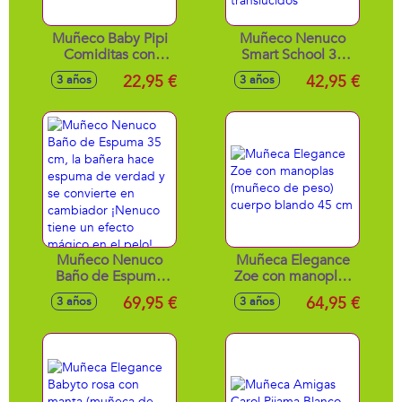
Muñeco Baby Pipi
Muñeco Nenuco
Comiditas con
Smart School 35
bañera
cm con mesa de
22,95 €
42,95 €
3 años
3 años
40x13x58cm
luz multicolor y
accesorios
translucidos
Muñeco Nenuco
Muñeca Elegance
Baño de Espuma
Zoe con manoplas
35 cm, la bañera
(muñeco de peso)
69,95 €
64,95 €
3 años
3 años
hace espuma de
cuerpo blando 45
verdad y se
cm
convierte en
cambiador ¡Nenuco
tiene un efecto
mágico en el pelo!