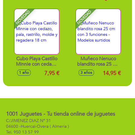
10,30x19x11,20 cm
NOVEDAD
NOVEDAD
Cubo Playa Castillo
Muñeco Nenuco
Minnie con cedazo,
blandito rosa 25 cm
pala, rastrillo,
con 3 funciones -
7,95 €
14,95 €
1 año
3 años
molde y regadera
Modelos surtidos
18 cm
1001 Juguetes - Tu tienda online de juguetes
C/JIMENEZ DIAZ Nº 31
04600 -
Huercal-Overa
( Almeria )
950 13 57 99