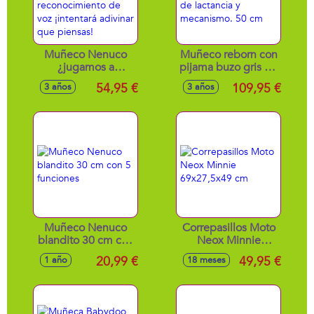
Muñeco Nenuco
Muñeco reborn con
¿jugamos a
pijama buzo gris de
adivinar? 39 cm
punto, almohada
54,95 €
109,95 €
3 años
3 años
interactivo con
de lactancia y
tecnología de
mecanismo. 50 cm
reconocimiento de
voz ¡intentará
adivinar que
piensas!
Muñeco Nenuco
Correpasillos Moto
blandito 30 cm con
Neox Minnie
5 funciones
69x27,5x49 cm
20,99 €
49,95 €
1 año
18 meses