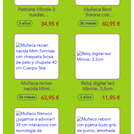
Patinete Minnie 3
Muñeca Beni
ruedas
llorona con
60x46x13,5cm
chaleco, cuerpo de
34,95 €
60,95 €
3 años
36 meses
tela 42 cm
Muñeca recien
Reloj digital led
nacida Mimi
Minnie. 3,5cm
Sonrisas con
63,95 €
11,95 €
36 meses
3 años
chaqueta fucsia de
pelo y chupete 40
cm Cuerpo Tela