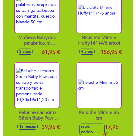
Muñeca Babydoo
Bicicleta Minnie
palabritas, si
Huffy14" (4/6 años)
aprietas su barriga
61,95 €
156,95 €
3 años
4 años
balbucea con
mantita, cuerpo
blando 50 cm
Peluche cachorro
Peluche Minnie 35
Stitch Baby Paws
cm
con sonido y bolsa
39,95 €
17,95
18 meses
recién
transportable
nacido
personalizada
€