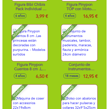
Figura Bibi Chibis
Figura Pinypon
Pack Individual -
TOP con Moto.
Modelos surtidos
Incluyen unas gafas
3,99 €
16,95 €
6 años
4 años
y un casco.
NOVEDAD
NOVEDAD
Figura Pinypon
Conjunto de
Cuentos 8 cm .Las
instrumentos
princesas están
musicales, tambor,
6,50 €
12,95 €
4 años
18 meses
decoradas con
padereta, maracas,
purpurina. -
flauta y armónica
Modelos surtidos
24cm diámetro
NOVEDAD
NOVEDAD