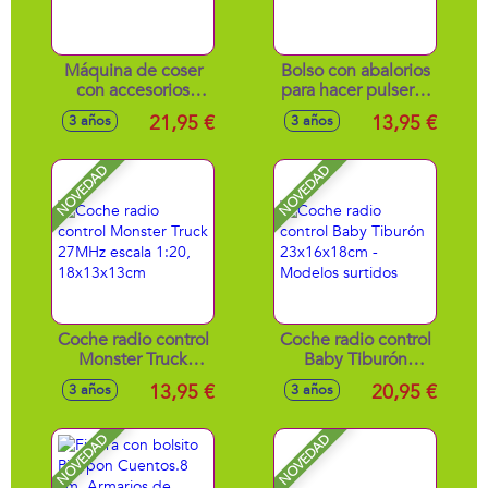
Máquina de coser
Bolso con abalorios
con accesorios
para hacer pulseras
22x19x8cm
y collares
21,95 €
13,95 €
3 años
3 años
32x9'5x25cm
NOVEDAD
NOVEDAD
Coche radio control
Coche radio control
Monster Truck
Baby Tiburón
27MHz escala 1:20,
23x16x18cm -
13,95 €
20,95 €
3 años
3 años
18x13x13cm
Modelos surtidos
NOVEDAD
NOVEDAD