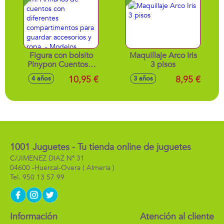
Figura con bolsito
Maquillaje Arco Iris
Pinypon Cuentos.8
3 pisos
cm. Armarios de
10,95 €
8,95 €
4 años
3 años
cuentos con
diferentes
compartimentos
para guardar
accesorios y ropa. -
Modelos surtidos
1001 Juguetes - Tu tienda online de juguetes
C/JIMENEZ DIAZ Nº 31
04600 -
Huercal-Overa
( Almeria )
950 13 57 99
Información
Atención al cliente