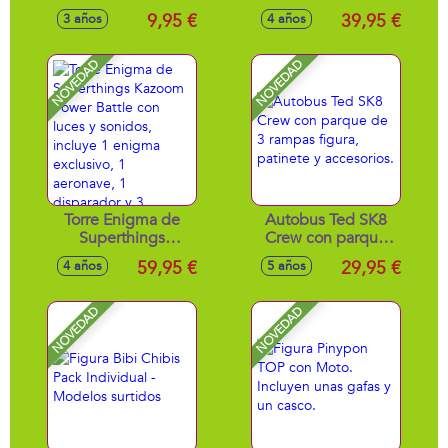
serie 2 comida
Kazoom Power
9,95 €
39,95 €
3 años
4 años
asquerosa 9'5 x 9'5
Battle, incluye 1 Mr.
x 9'5cm
King, 4 robotoxics,
1 disparador y 3
NOVEDAD
NOVEDAD
proyectiles
Torre Enigma de
Autobus Ted SK8
Superthings
Crew con parque
Kazoom Power
de 3 rampas figura,
59,95 €
29,95 €
4 años
5 años
Battle con luces y
patinete y
sonidos, incluye 1
accesorios.
enigma exclusivo,
NOVEDAD
NOVEDAD
1 aeronave, 1
disparador y 3
proyectiles