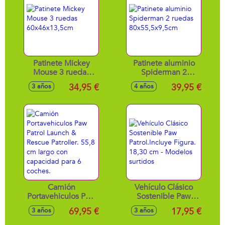
Patinete Mickey
Patinete aluminio
Mouse 3 ruedas
Spiderman 2
60x46x13,5cm
ruedas
34,95 €
39,95 €
3 años
4 años
80x55,5x9,5cm
Camión
Vehículo Clásico
Portavehiculos Paw
Sostenible Paw
Patrol Launch &
Patrol.Incluye
69,95 €
17,95 €
3 años
3 años
Rescue Patroller.
Figura. 18,30 cm -
55,8 cm largo con
Modelos surtidos