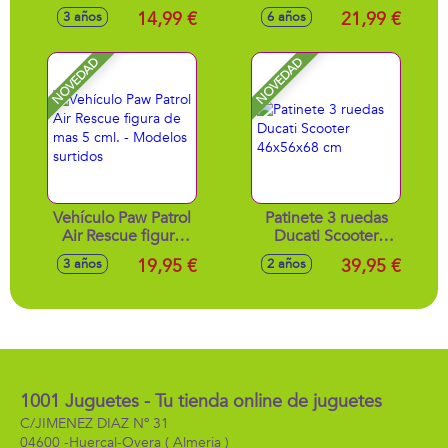
amplificador,
Aluminio y Rueda
14,99 €
21,99 €
3 años
6 años
melodías y luces 21
Pvc soporta 50 Kg
cm
79X20 Cm -
Modelos surtidos
NOVEDAD
NOVEDAD
Vehículo Paw Patrol
Patinete 3 ruedas
Air Rescue figura
Ducati Scooter
de mas 5 cml. -
46x56x68 cm
19,95 €
39,95 €
3 años
2 años
Modelos surtidos
1001 Juguetes - Tu tienda online de juguetes
C/JIMENEZ DIAZ Nº 31
04600 -
Huercal-Overa
( Almeria )