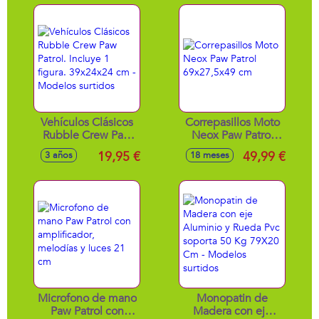
capacidad para 6
coches.
Vehículos Clásicos
Correpasillos Moto
Rubble Crew Paw
Neox Paw Patrol
Patrol. Incluye 1
69x27,5x49 cm
19,95 €
49,99 €
3 años
18 meses
figura. 39x24x24
cm - Modelos
surtidos
Microfono de mano
Monopatin de
Paw Patrol con
Madera con eje