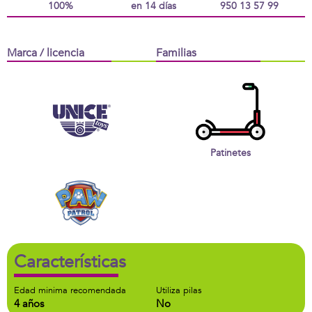
100%
en 14 días
950 13 57 99
Marca / licencia
Familias
Patinetes
Características
Edad minima recomendada
Utiliza pilas
4 años
No