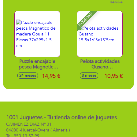
23X30X6 Cm -
conejo, 17cm -
14,95 €
Modelos surtidos
Modelos surtidos
NOVEDAD
Puzzle encajable
Pelota actividades
pesca Magnetico
Gusano
de madera Goula
15'5x16'3x15'5cm
14,95 €
10,95 €
24 meses
3 meses
11 Piezas
37x295x1.5 cm
1001 Juguetes - Tu tienda online de juguetes
C/JIMENEZ DIAZ Nº 31
04600 -
Huercal-Overa
( Almeria )
950 13 57 99