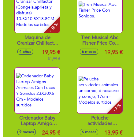
- 38 %
Maquina de
Tren Musical Abc
Granizar Chillfactor
Fisher Price Con
(Congela,aprieta y
Sonidos.
19,95 €
19,95 €
4 años
6 meses
disfruta)
10.5X10.5X18.8CM
31,99 €
- Modelos surtidos
- 7 %
Ordenador Baby
Peluche
Laptop Amigos
actividades
Animales Con
animales unicornio,
24,95 €
13,95 €
9 meses
6 meses
Luces Y Sonidos
dinosaurio y