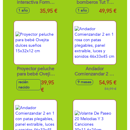
interactiva Formas
bomberos Tut Tut
y sabores. Con
bolidos con
35,95 €
49,95 €
1 año
1 año
respuestas
sonidos ¡completa
auditivas que
tu misión y vuelve a
desarrolla la
la base! incluye el
imaginación.
vehiculo Valiente
30x17x20 cm
38,3x54,5x40,6 cm
Proyector peluche
Andador
para bebé Ovejita
Comienzandar 2 en
dulces sueños
1 rosa con patas
39,95
54,95 €
recién
9 meses
15x32x12 cm
plegables, panel
nacido
€
extraíble, luces y
54,99 €
sonidos 46x33x45
cm