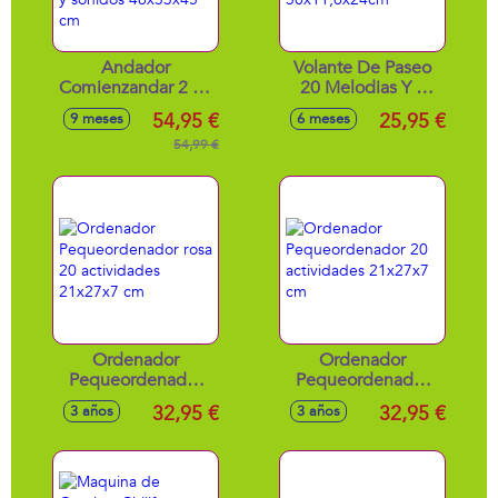
Andador
Volante De Paseo
Comienzandar 2 en
20 Melodias Y 3
1 con patas
Canciones
54,95 €
25,95 €
9 meses
6 meses
plegables, panel
30x11,6x24cm
extraíble, luces y
54,99 €
sonidos 46x33x45
cm
Ordenador
Ordenador
Pequeordenador
Pequeordenador
rosa 20 actividades
20 actividades
32,95 €
32,95 €
3 años
3 años
21x27x7 cm
21x27x7 cm