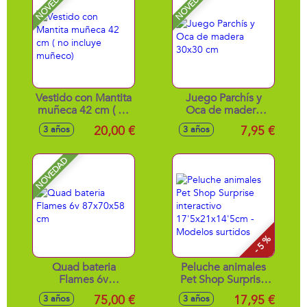
NOVEDAD
NOVEDAD
Vestido con Mantita
Juego Parchís y
muñeca 42 cm ( no
Oca de madera
incluye muñeco)
30x30 cm
20,00 €
7,95 €
3 años
3 años
NOVEDAD
- 5 %
Quad bateria
Peluche animales
Flames 6v
Pet Shop Surprise
87x70x58 cm
interactivo
75,00 €
17,95 €
3 años
3 años
17'5x21x14'5cm -