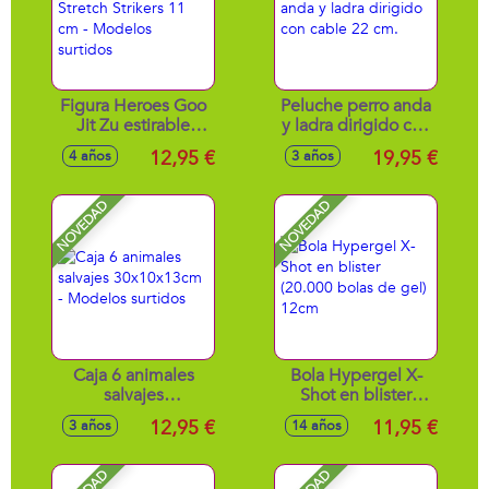
Figura Heroes Goo
Peluche perro anda
Jit Zu estirable
y ladra dirigido con
Stretch Strikers 11
cable 22 cm.
12,95 €
19,95 €
4 años
3 años
cm - Modelos
surtidos
NOVEDAD
NOVEDAD
Caja 6 animales
Bola Hypergel X-
salvajes
Shot en blister
30x10x13cm -
(20.000 bolas de
12,95 €
11,95 €
3 años
14 años
Modelos surtidos
gel) 12cm