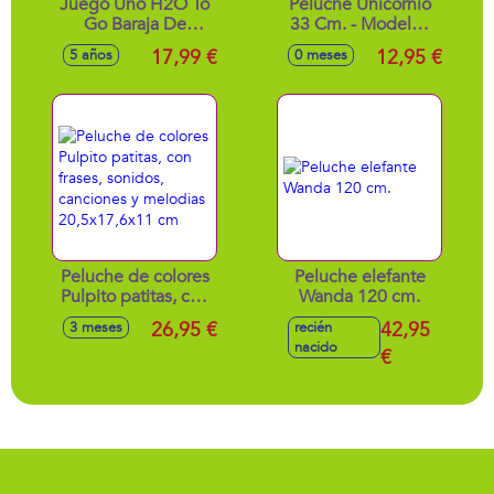
Juego Uno H2O To
Peluche Unicornio
Go Baraja De
33 Cm. - Modelos
Cartas Resistente Al
surtidos
17,99 €
12,95 €
5 años
0 meses
Agua
Peluche de colores
Peluche elefante
Pulpito patitas, con
Wanda 120 cm.
frases, sonidos,
26,95 €
42,95
3 meses
recién
canciones y
nacido
melodias
€
20,5x17,6x11 cm