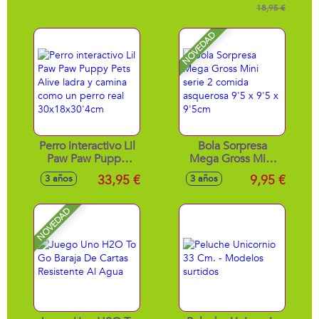
Modelos surtidos
18,95 €
NOVEDAD
Perro interactivo Lil
Bola Sorpresa
Paw Paw Puppy
Mega Gross Mini
Pets Alive ladra y
serie 2 comida
33,95 €
9,95 €
3 años
3 años
camina como un
asquerosa 9'5 x 9'5
perro real
x 9'5cm
30x18x30'4cm
NOVEDAD