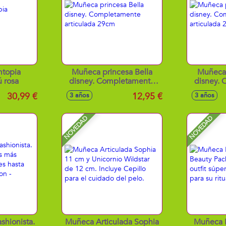
mtopia
Muñeca princesa Bella
Muñeca 
ú rosa
disney. Completamente
disney.
articulada 29cm
arti
30,99 €
12,95 €
3 años
3 años
NOVEDAD
NOVEDAD
shionista.
Muñeca Articulada Sophia
Muñeca 