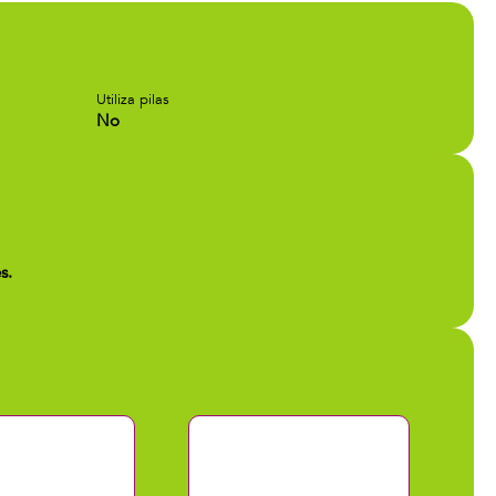
Utiliza pilas
No
s.