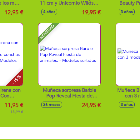
e los más
11 cm y Unicornio Wildstar
Beauty Pa
eniales
de 12 cm. Incluye Cepillo
un outfi
12,95 €
19,95 €
4 años
3 años
 hippy
para el cuidado del pelo.
ideal pa
s surtidos
c
NOVEDAD
- 15 %
irena con
Muñeca sorpresa Barbie
Muñeca Ba
. Con
Pop Reveal Fiesta de
con 3 
iño de
animales. - Modelos
11,95 €
24,95 €
36 meses
3 años
 colores -
surtidos
tidos
13,99 €