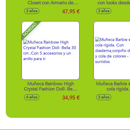
Closet con Armario de
con looks desd
ensueño. Incluye
informales y g
47,95 €
3 años
3 años
compartimentos y
hasta los más
accesorios.
fashion - Modelo
NOVEDAD
Muñeca Rainbow High
Muñeca Barbie s
Crystal Fashion Doll- Bella
cola rígida
30 cm .Con 5 accesorios y
diadema,corp
34,95 €
4 años
3 años
un anillo para ti
conchas y cola de
Modelos sur