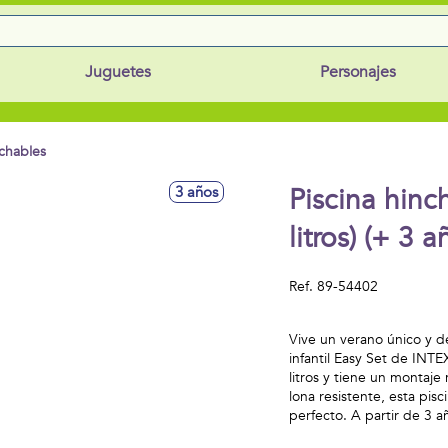
Juguetes
Personajes
nchables
Piscina hinc
3 años
litros) (+ 3
Ref.
89-54402
Vive un verano único y d
infantil Easy Set de INT
litros y tiene un montaj
lona resistente, esta pis
perfecto. A partir de 3 a