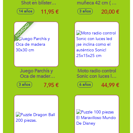
Shot en blister
muñeca 42 cm ( no
(20.000 bolas de
incluye muñeco)
11,95 €
20,00 €
14 años
3 años
gel) 12cm
NOVEDAD
Juego Parchís y
Moto radio control
Oca de madera
Sonic con luces led
30x30 cm
¡se inclina como el
7,95 €
44,99 €
3 años
6 años
auténtico Sonic!
25x15x25 cm