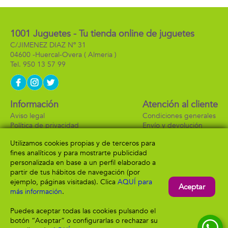
1001 Juguetes - Tu tienda online de juguetes
C/JIMENEZ DIAZ Nº 31
04600 -
Huercal-Overa
( Almeria )
950 13 57 99
Información
Atención al cliente
Aviso legal
Condiciones generales
Política de privacidad
Envío y devolución
Política de cookies
Contacto
Utilizamos cookies propias y de terceros para
Formas de pago
fines analíticos y para mostrarte publicidad
personalizada en base a un perfil elaborado a
partir de tus hábitos de navegación (por
ejemplo, páginas visitadas). Clica
AQUÍ para
Aceptar
más información
.
Puedes aceptar todas las cookies pulsando el
botón “Aceptar” o configurarlas o rechazar su