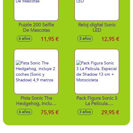
Puzzle 200 Selfie
Reloj digital Sonic
De Mascotas
LED
11,95 €
12,95 €
6 años
3 años
Pista Sonic The
Pack Figura Sonic 3
Hedgehog, incluye
La Película.
2 coches (Sonic y
Especial de
75,95 €
29,95 €
6 años
3 años
Shadow) 4,9 metros
Shadow 13 cm +
Motocicleta