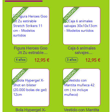
NOVEDAD
NOVEDAD
Figura Heroes Goo
Caja 6 animales
Jit Zu estirable
salvajes
Stretch Strikers 11
30x10x13cm -
12,95 €
12,95 €
4 años
3 años
cm - Modelos
Modelos surtidos
surtidos
NOVEDAD
NOVEDAD
Bola Hypergel X-
Vestido con Mantita