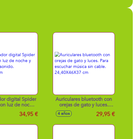
or digital Spider
Auriculares bluetooth con
on luz de noche
orejas de gato y luces.
tos de sonido.
Para escuchar música sin
34,95 €
29,95 €
4 años
x10x20cm
cable. 24,40X46X37 cm