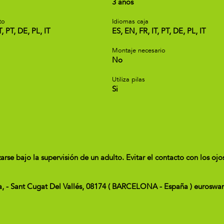
3 años
to
Idiomas caja
T, PT, DE, PL, IT
ES, EN, FR, IT, PT, DE, PL, IT
Montaje necesario
No
Utiliza pilas
Si
e bajo la supervisión de un adulto. Evitar el contacto con los ojo
ta, - Sant Cugat Del Vallés, 08174 ( BARCELONA - España ) euros