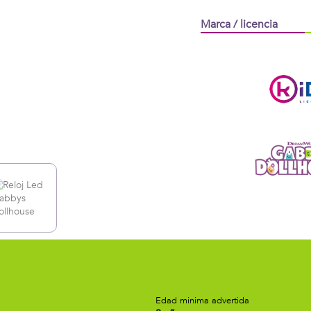
Marca / licencia
a
Edad minima advertida