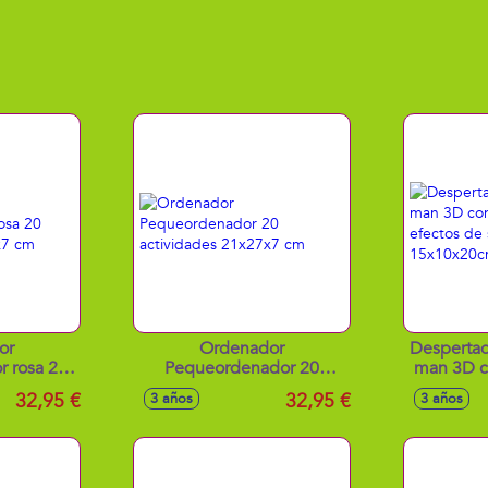
or
Ordenador
Despertad
 rosa 20
Pequeordenador 20
man 3D c
x27x7 cm
actividades 21x27x7 cm
y efec
32,95 €
32,95 €
3 años
3 años
15