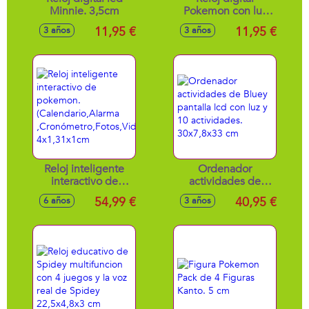
Minnie. 3,5cm
Pokemon con luz
led y funciones.
11,95 €
11,95 €
3 años
3 años
3,5cm
Reloj inteligente
Ordenador
interactivo de
actividades de
pokemon.
Bluey pantalla lcd
54,99 €
40,95 €
6 años
3 años
(Calendario,Alarma
con luz y 10
,Cronómetro,Fotos,Videos,Mp3)
actividades.
4x1,31x1cm
30x7,8x33 cm