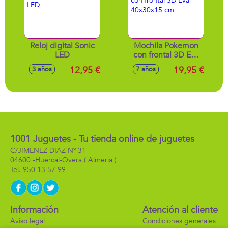
Reloj digital Sonic
Mochila Pokemon
LED
con frontal 3D Eva
40x30x15 cm
12,95 €
19,95 €
3 años
7 años
1001 Juguetes - Tu tienda online de juguetes
C/JIMENEZ DIAZ Nº 31
04600 -
Huercal-Overa
( Almeria )
950 13 57 99
Información
Atención al cliente
Aviso legal
Condiciones generales