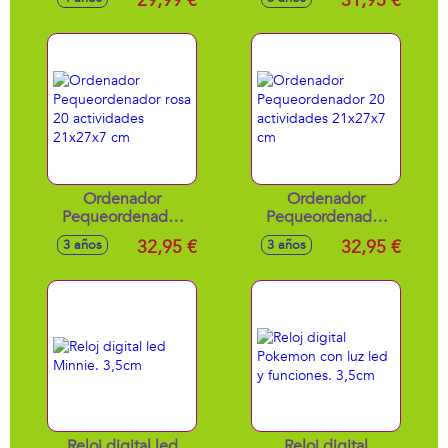
29,99 €
31,95 €
Pokeballs 2 Figuras
Pencil 28x26.50x7
Y 6 Discos Ataque
cm
Ordenador
Ordenador
Pequeordenador
Pequeordenador
rosa 20 actividades
20 actividades
32,95 €
32,95 €
3 años
3 años
21x27x7 cm
21x27x7 cm
Reloj digital led
Reloj digital