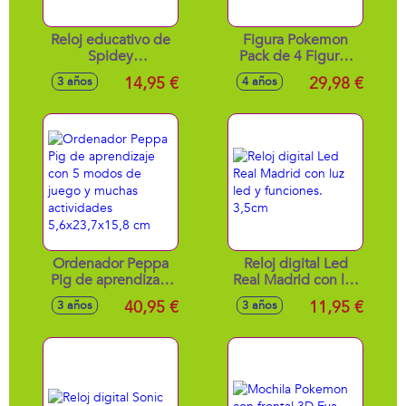
Reloj educativo de
Figura Pokemon
Spidey
Pack de 4 Figuras
multifuncion con 4
Kanto. 5 cm
14,95 €
29,98 €
3 años
4 años
juegos y la voz real
de Spidey
22,5x4,8x3 cm
Ordenador Peppa
Reloj digital Led
Pig de aprendizaje
Real Madrid con luz
con 5 modos de
led y funciones.
40,95 €
11,95 €
3 años
3 años
juego y muchas
3,5cm
actividades
5,6x23,7x15,8 cm