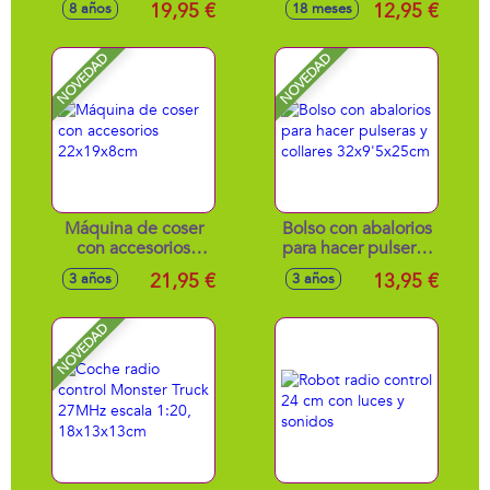
19,95 €
12,95 €
8 años
18 meses
Party 17,5x15,5x15
padereta, maracas,
cm
flauta y armónica
24cm diámetro
NOVEDAD
NOVEDAD
Máquina de coser
Bolso con abalorios
con accesorios
para hacer pulseras
22x19x8cm
y collares
21,95 €
13,95 €
3 años
3 años
32x9'5x25cm
NOVEDAD