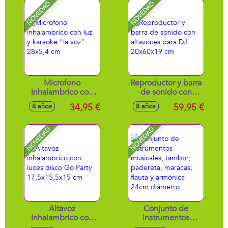
NOVEDAD
NOVEDAD
Microfono
Reproductor y barra
inhalambrico con
de sonido con
luz y karaoke "la
altavoces para DJ
34,95 €
59,95 €
8 años
8 años
voz" 28x5,4 cm
20x60x19 cm
NOVEDAD
NOVEDAD
Altavoz
Conjunto de
inhalambrico con
instrumentos
luces disco Go
musicales, tambor,