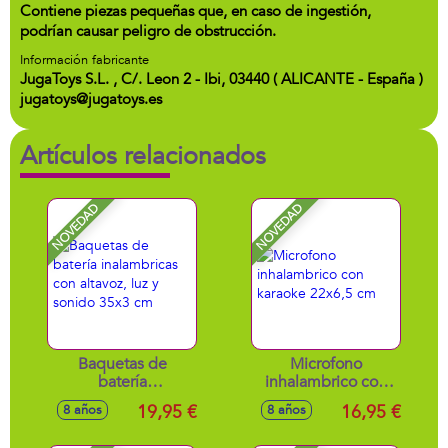
Contiene piezas pequeñas que, en caso de ingestión,
podrían causar peligro de obstrucción.
Información fabricante
JugaToys S.L. , C/. Leon 2 - Ibi, 03440 ( ALICANTE - España )
jugatoys@jugatoys.es
Artículos relacionados
NOVEDAD
NOVEDAD
Baquetas de
Microfono
batería
inhalambrico con
inalambricas con
karaoke 22x6,5 cm
19,95 €
16,95 €
8 años
8 años
altavoz, luz y
sonido 35x3 cm