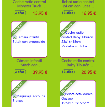
Coche radio control
Robot radio control
Monster Truck
24 cm con luces y
27MHz escala 1:20,
sonidos
13,95 €
16,95 €
3 años
3 años
18x13x13cm
NOVEDAD
NOVEDAD
Cámara infantil
Coche radio control
Stitch con
Baby Tiburón
protección
23x16x18cm -
39,95 €
20,95 €
3 años
3 años
Modelos surtidos
NOVEDAD
NOVEDAD