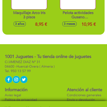
Maquillaje Arco Iris
Pelota actividades
3 pisos
Gusano
15'5x16'3x15'5cm
8,95 €
10,95 €
3 años
3 meses
1001 Juguetes - Tu tienda online de juguetes
C/JIMENEZ DIAZ Nº 31
04600 -
Huercal-Overa
( Almeria )
950 13 57 99
Información
Atención al cliente
Aviso legal
Condiciones generales
Política de privacidad
Envío y devolución
Política de cookies
Contacto